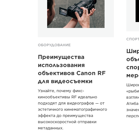
СПОР
ОБОРУДОВАНИЕ
Шир
Преимущества
объ
использования
спо
объективов Canon RF
мер
для видеосъемки
Широк
Узнайте, почему фикс-
«рыби
кинообъективы RF идеально
взгля
подходят для видеографов — от
Атиба
эстетичного кинематографичного
значе
эффекта до преимущества
персп
высокоскоростной отправки
метаданных.