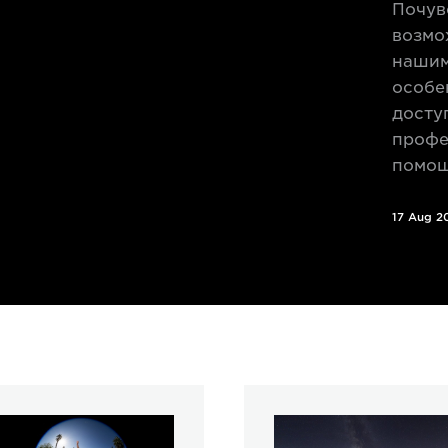
Почув
возмо
нашим
особе
досту
профе
помощ
17 Aug 2