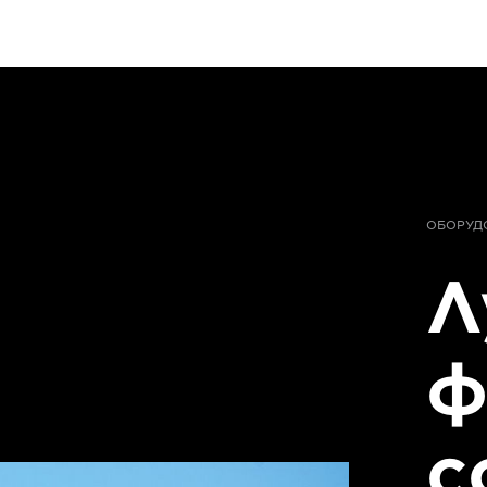
ОБОРУД
Л
ф
с