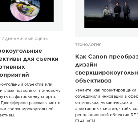
Т / ДИНАМИЧНЫЕ СЦЕНЫ
ТЕХНОЛОГИЯ
окоугольные
Как Canon преобра
ективы для съемки
дизайн
ртивных
сверхширокоуголь
оприятий
объективов
оугольный объектив или
Узнайте, как проектировщики
й глаз» позволяют по-новому
объединили инновации в сфе
нуть на фотосъемку спорта.
оптических, механических и
 Джефферсон рассказывает о
электронных систем, чтобы со
нии сверхширокоугольной
революционный объектив RF
ективы.
F1.4L VCM.