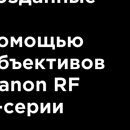
омощью
бъективов
anon RF
-серии