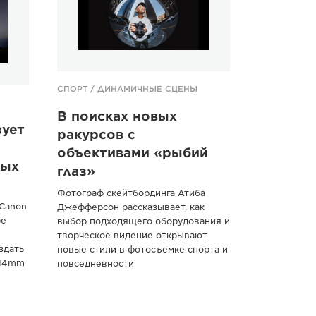
СПОРТ / ДИНАМИЧНЫЕ СЦЕНЫ
В поисках новых
зует
ракурсов с
объективами «рыбий
ных
глаз»
Фотограф скейтбординга Атиба
 Canon
Джефферсон рассказывает, как
ре
выбор подходящего оборудования и
творческое видение открывают
здать
новые стили в фотосъемке спорта и
 14mm
повседневности