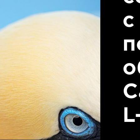
с
п
о
C
L