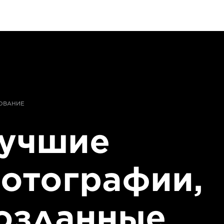
ОВАНИЕ
учшие
отографии,
озданные