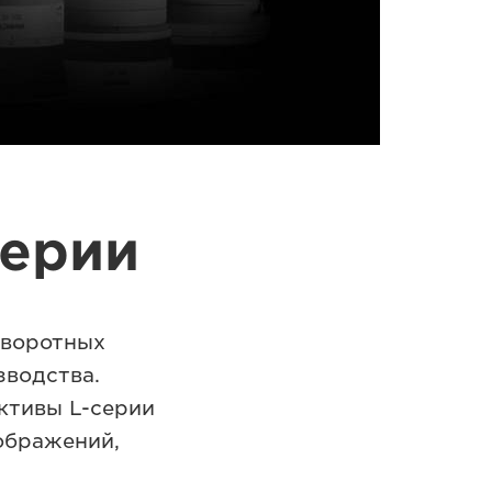
серии
оворотных
зводства.
ктивы L-серии
ображений,