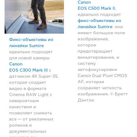
Canon
EOS C500 Mark II
,
идеально подходят
фикс-объективы из
линейки Sumire
: они
имеют большое поле
изображения,
Фикс-объективы из
которое
линейки Sumire
предотвращает
идеально подходят
виньетирование, и
для новой камеры
систему
Canon
автофокусировки
EOS C300 Mark III
с
Canon Dual Pixel CMOS
датчиком 4K Super-35,
AF, которая
которая создает
сохраняет четкость
видео в формате
изображения. © Бретт
Cinema RAW Light с
Дэнтон
невероятным
качеством и
позволяет снимать
все — от рекламных
роликов и
документальных