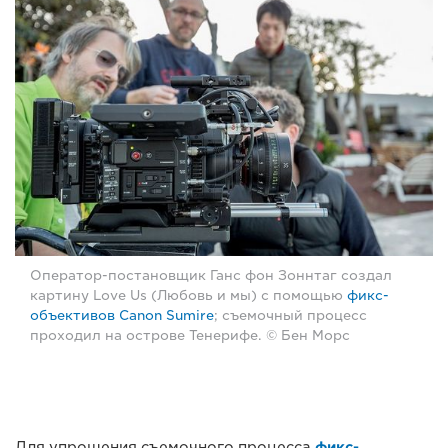
Оператор-постановщик Ганс фон Зоннтаг создал
картину Love Us (Любовь и мы) с помощью
фикс-
объективов Canon Sumire
; съемочный процесс
проходил на острове Тенерифе. © Бен Морс
Для упрощения съемочного процесса
фикс-