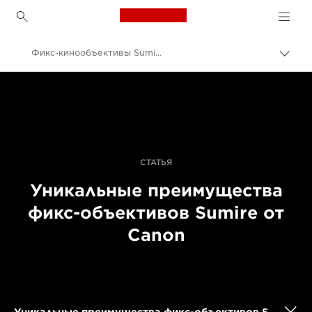
Canon Logo, back to h
Фикс-кинообъективы Sumire на съемках
Пере
цепо
Canon
Профессиональная фото- и видеосъемка
Истории
СТАТЬЯ
Уникальные преимущества
фикс-объективов Sumire от
Canon