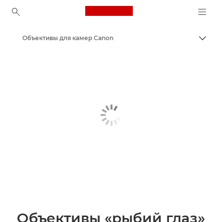
Canon Logo, back to ho
Объективы для камер Canon
Пере
Canon
Объективы «рыбий глаз»