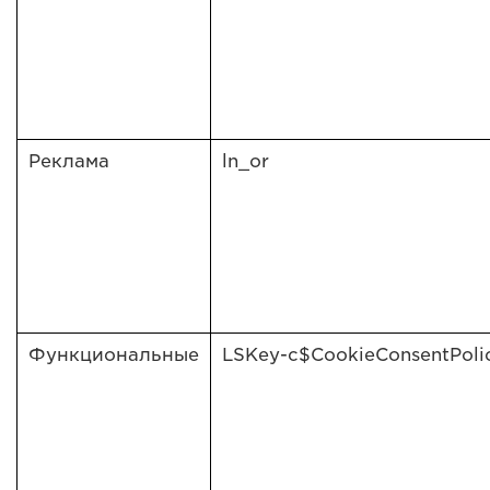
Реклама
ln_or
Функциональные
LSKey-c$CookieConsentPoli