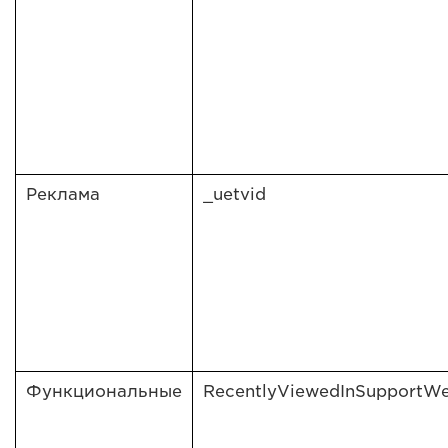
Реклама
_uetvid
Функциональные
RecentlyViewedInSupportW