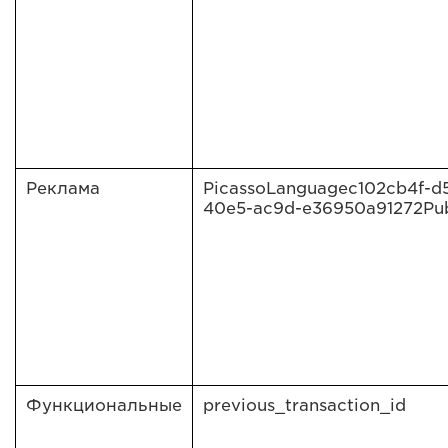
Реклама
PicassoLanguagec102cb4f-d
40e5-ac9d-e36950a91272Pub
Функциональные
previous_transaction_id