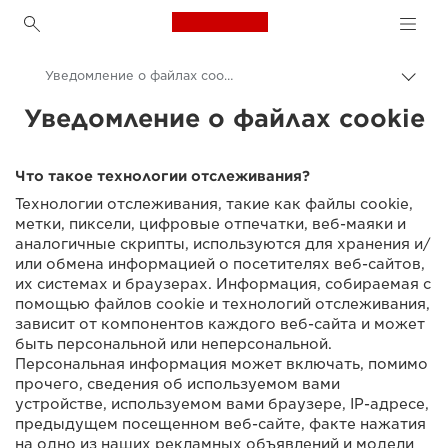
Canon Logo, back to h
Уведомление о файлах cookie
Пере
цепо
Уведомление о файлах cookie
Canon
Центр доверия и конфиденциальности
Что такое технологии отслеживания?
Уведомление о конфиденциальности
Технологии отслеживания, такие как файлы cookie,
метки, пиксели, цифровые отпечатки, веб-маяки и
аналогичные скрипты, используются для хранения и/
или обмена информацией о посетителях веб-сайтов,
их системах и браузерах. Информация, собираемая с
помощью файлов cookie и технологий отслеживания,
зависит от компонентов каждого веб-сайта и может
быть персональной или неперсональной.
Персональная информация может включать, помимо
прочего, сведения об используемом вами
устройстве, используемом вами браузере, IP-адресе,
предыдущем посещенном веб-сайте, факте нажатия
на одно из наших рекламных объявлений и модели