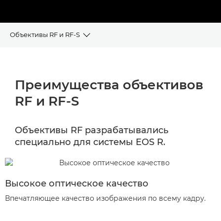
Объективы RF и RF-S
ПРЕИМУЩЕСТВА
Преимущества объективов
ИНСТРУМЕНТ ВЫБОРА ОБЪЕКТИВА
RF и RF-S
ЛИНЕЙКА ОБЪЕКТИВОВ RF и RF-S
Объективы RF разрабатывались
СОВМЕСТИМОСТЬ ОБЪЕКТИВОВ
специально для системы EOS R.
ЭКСТЕНДЕРЫ
Высокое оптическое качество
Впечатляющее качество изображения по всему кадру.