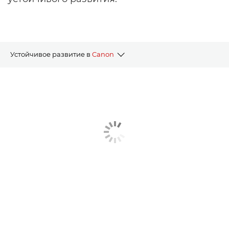
Устойчивое развитие в
Canon
Снижение воздействия на окружающую среду
Поддержка местных сообществ
Партнерства и программы
Соответствие нормативным требованиям и правилам
Устойчивое развитие бизнеса