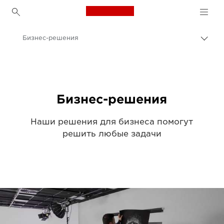
Canon Logo, back to h
Бизнес-решения
Пере
цепо
Canon
Решения и услуги
Бизнес-решения
Наши решения для бизнеса помогут
решить любые задачи