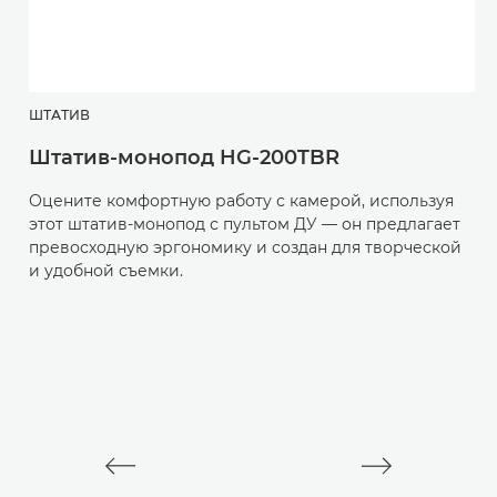
ШТАТИВ
Г
Штатив-монопод HG-200TBR
R
Оцените комфортную работу с камерой, используя
С
этот штатив-монопод с пультом ДУ — он предлагает
ф
превосходную эргономику и создан для творческой
п
и удобной съемки.
и