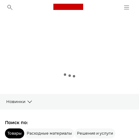
Canon Logo, back to ho
Canon
Новинки
Товары
Поиск по:
Новинки от Canon
Товары
Расходные материалы
Решения и услуги