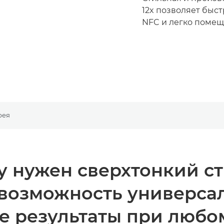
12x позволяет быст
NFC и легко помещ
рея
му нужен сверхтонкий ст
возможность универса
е результаты при любо