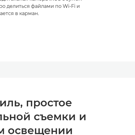
ро делиться файлами по Wi-Fi и
ается в карман.
иль, простое
льной съемки и
м освещении