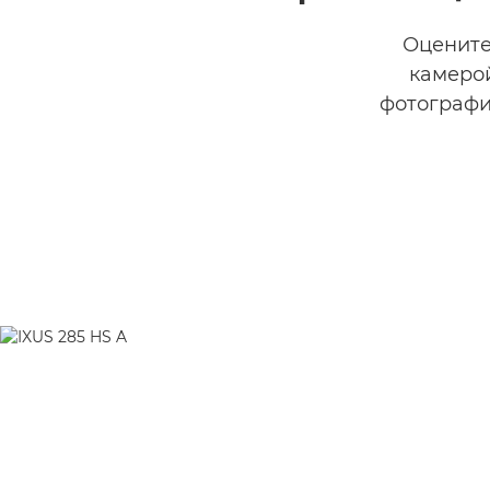
Оцените
камерой
фотографи