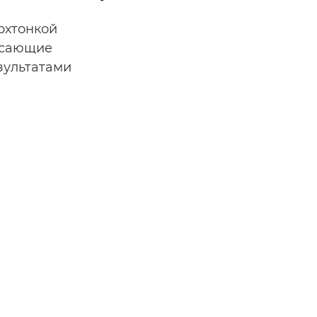
рхтонкой
рясающие
зультатами