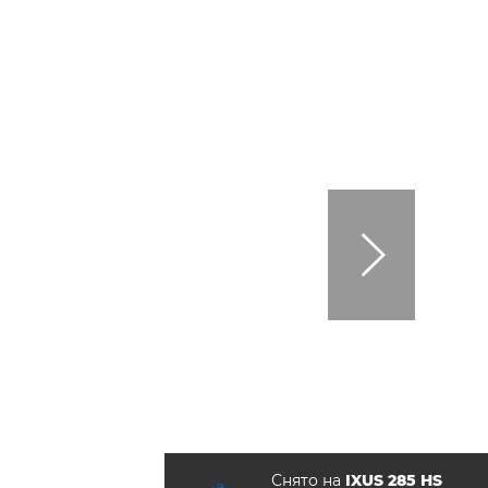
Снято на
IXUS 285 HS