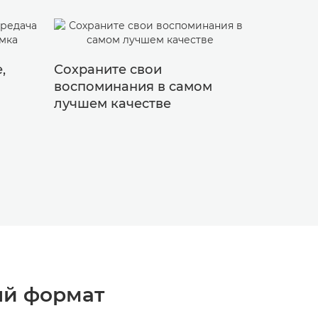
,
Сохраните свои
Экспери
воспоминания в самом
проявля
лучшем качестве
творчес
ый формат