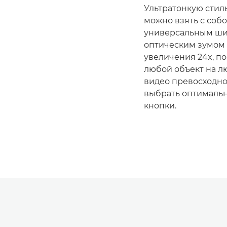
Ультратонкую стил
можно взять с собо
универсальным ши
оптическим зумом 
увеличения 24x, по
любой объект на л
видео превосходно
выбрать оптималь
кнопки.