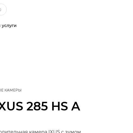
 услуги
ЫЕ КАМЕРЫ
IXUS 285 HS A
одительная камера IXUS с зумом