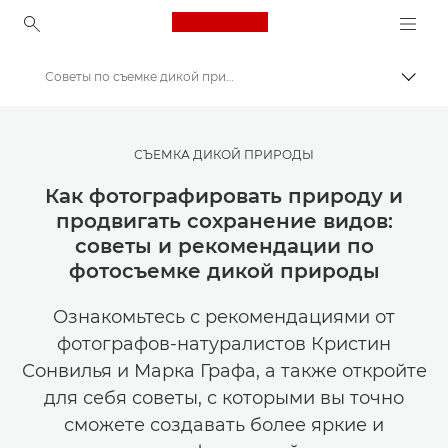
Canon Logo, back to ho
Советы по съемке дикой природы
Пере
Canon
Мастерская творчества | Советы по фотографии и печати и руководства для покупателей
СЪЕМКА ДИКОЙ ПРИРОДЫ
Советы и технические приемы по фотографии и печати
Как фотографировать природу и
продвигать сохранение видов:
советы и рекомендации по
фотосъемке дикой природы
Ознакомьтесь с рекомендациями от
фотографов-натуралистов Кристин
Сонвилья и Марка Графа, а также откройте
для себя советы, с которыми вы точно
сможете создавать более яркие и