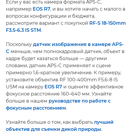
Если у вас есть камера формата APS-C,
например
EOS R7
, и вы хотите начать с малого в
вопросах конфигурации и бюджета,
рассмотрите вариант с покупкой
RF-S 18-150mm
F3.5-6.3 IS STM
.
Поскольку
датчик изображения в камере APS-
C
меньше, чем полнокадровый датчик, объект в
кадре будет казаться больше — другими
словами, датчик APS-C применяет к сцене
примерно 1,6-кратное увеличение. К примеру,
установите объектив RF 100-400mm F5.6-8 IS
USM на камеру
EOS R7
и оцените эффективное
фокусное расстояние 160–640 мм. Узнайте
больше в нашем
руководстве по работе с
фокусным расстоянием
.
Узнайте больше о том, как выбрать
лучший
объектив для съемки дикой природы
.