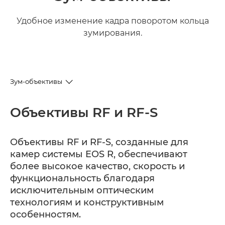
Удобное изменение кадра поворотом кольца
зумирования.
Зум-объективы
RF и RF-S
Объективы RF и RF-S
EF
Объективы RF и RF-S, созданные для
камер системы EOS R, обеспечивают
EF-S
более высокое качество, скорость и
функциональность благодаря
исключительным оптическим
технологиям и конструктивным
особенностям.