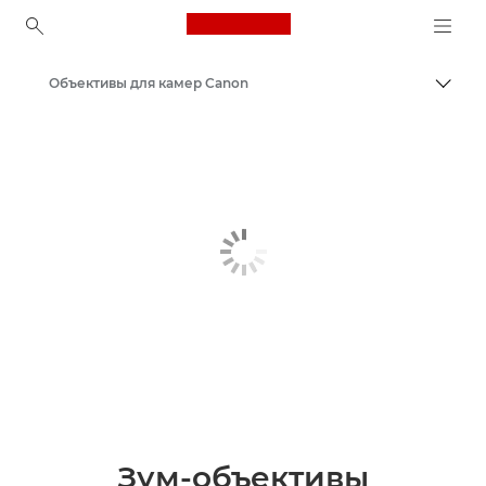
Canon Logo, back to ho
Объективы для камер Canon
Пере
Canon
Зум-объективы