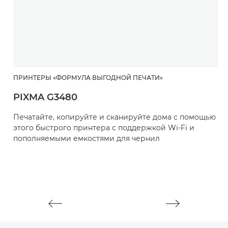
ПРИНТЕРЫ «ФОРМУЛА ВЫГОДНОЙ ПЕЧАТИ»
П
PIXMA G3480
P
Печатайте, копируйте и сканируйте дома с помощью
Э
этого быстрого принтера с поддержкой Wi-Fi и
с
пополняемыми емкостями для чернил
ч
к