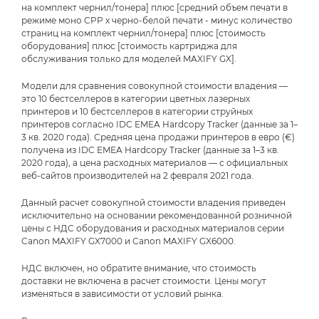
на комплект чернил/тонера] плюс [средний объем печати в
режиме моно CPP x черно-белой печати - минус количество
страниц на комплект чернил/тонера] плюс [стоимость
оборудования] плюс [стоимость картриджа для
обслуживания только для моделей MAXIFY GX].
Модели для сравнения совокупной стоимости владения —
это 10 бестселлеров в категории цветных лазерных
принтеров и 10 бестселлеров в категории струйных
принтеров согласно IDC EMEA Hardcopy Tracker (данные за 1–
3 кв. 2020 года). Средняя цена продажи принтеров в евро (€)
получена из IDC EMEA Hardcopy Tracker (данные за 1–3 кв.
2020 года), а цена расходных материалов — с официальных
веб-сайтов производителей на 2 февраля 2021 года.
Данный расчет совокупной стоимости владения приведен
исключительно на основании рекомендованной розничной
цены с НДС оборудования и расходных материалов серии
Canon MAXIFY GX7000 и Canon MAXIFY GX6000.
НДС включен, но обратите внимание, что стоимость
доставки не включена в расчет стоимости. Цены могут
изменяться в зависимости от условий рынка.