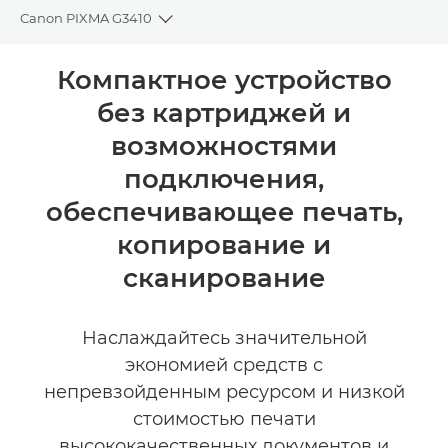
Canon PIXMA G3410
Toggle breadcrumbs
Общая информация
Компактное устройство
без картриджей и
Технические характеристики
возможностями
КУПИТЬ ЧЕРНИЛА
подключения,
обеспечивающее печать,
копирование и
сканирование
Наслаждайтесь значительной
экономией средств с
непревзойденным ресурсом и низкой
стоимостью печати
высококачественных документов и