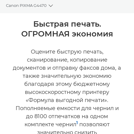
Canon PIXMA G4470
Toggle breadcrumbs
Общая информация
Быстрая печать.
ОГРОМНАЯ экономия
Технические характеристики
КУПИТЬ ЧЕРНИЛА
Оцените быструю печать,
сканирование, копирование
документов и отправку факсов дома, а
также значительную экономию
благодаря этому бюджетному
высокоскоростному принтеру
«Формула выгодной печати».
Пополняемые емкости для чернил и
до 8100 отпечатков на одном
1
комплекте чернил
позволяют
значительно снизить