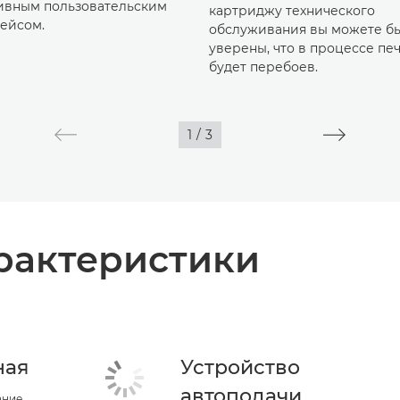
ивным пользовательским
картриджу технического
ейсом.
обслуживания вы можете б
уверены, что в процессе пе
будет перебоев.
1
/
3
рактеристики
ная
Устройство
автоподачи
ание,