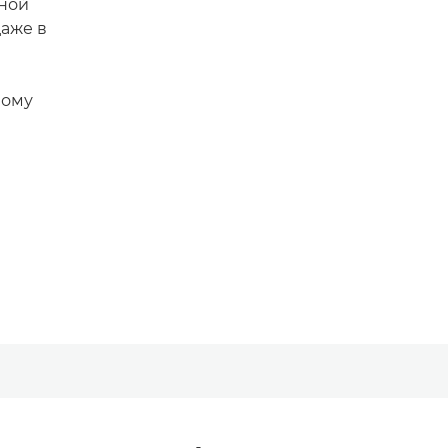
дной
даже в
ному