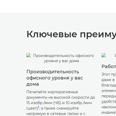
Ключевые преим
Работ
Производительность
Этот п
офисного уровня у вас
даже в
дома
благода
элемен
Печатайте корпоративные
передн
документы на высокой скорости до
удобст
15 изобр./мин (ЧБ) и 10 изобр./мин
наклон
1
(цвет)
, а также сканируйте
индика
напрямую в сетевые папки и с