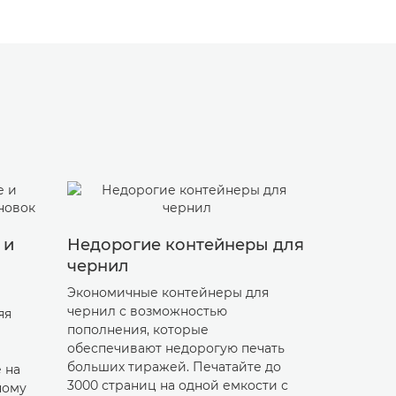
 и
Недорогие контейнеры для
Долгове
чернил
корпора
Экономичные контейнеры для
Оцените п
чернил с возможностью
качество п
яя
пополнения, которые
удобочитае
обеспечивают недорогую печать
отпечатков
больших тиражей. Печатайте до
маркера и
 на
3000 страниц на одной емкости с
при быстр
ному