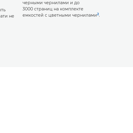
черными чернилами и до
тиражей.
3000 страниц на комплекте
ыть
2
емкостей с цветными чернилами
.
чати не