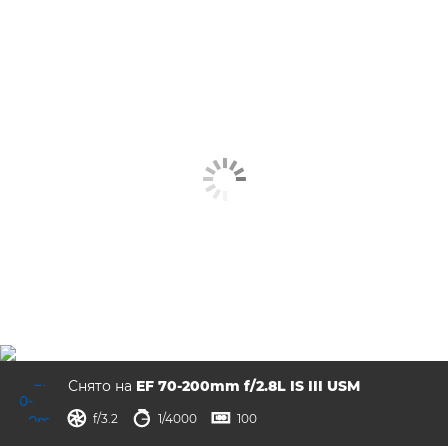
Снято на
EF 70-200mm f/2.8L IS III USM
диафрагма
выдержка
ISO



f/3.2
1/4000
100