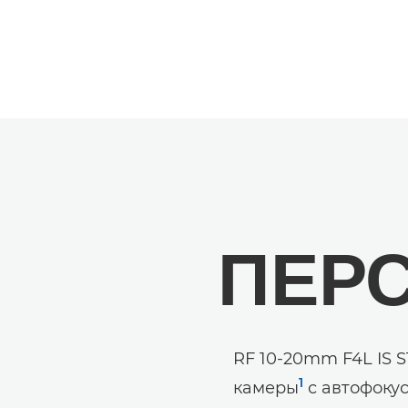
ПЕР
RF 10-20mm F4L IS 
1
камеры
с автофоку