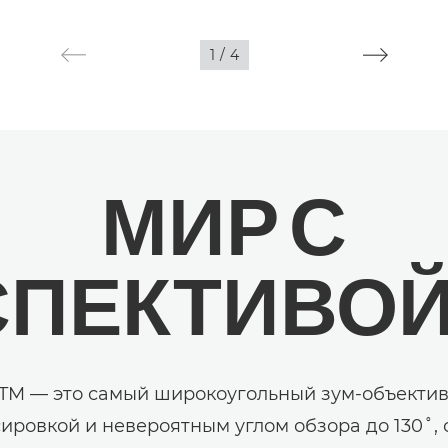
1
/
4
МИР С
СПЕКТИВО
STM — это самый широкоугольный зум-объекти
сировкой и невероятным углом обзора до 130˚