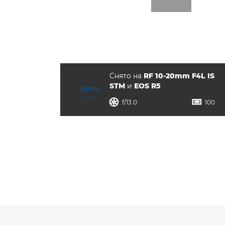
Снято на
RF 10-20mm F4L IS
STM
и
EOS R5
диафрагма
ISO


f/13.0
100