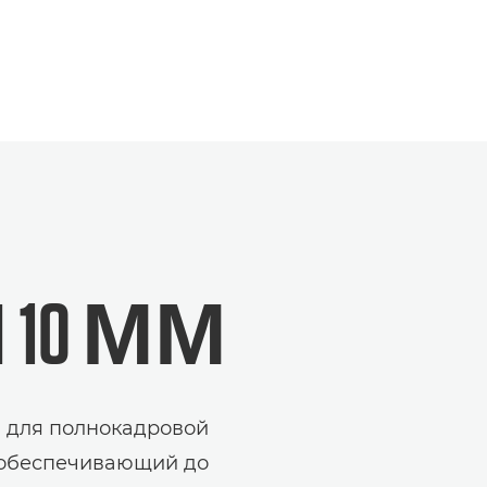
Й
10 ММ
в для полнокадровой
, обеспечивающий до