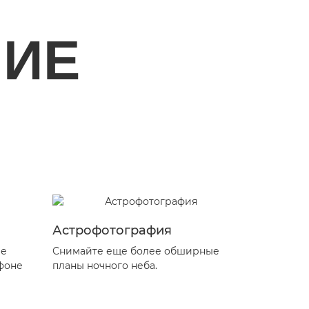
НИЕ
Астрофотография
Интерь
ые
Снимайте еще более обширные
Охватывай
 фоне
планы ночного неба.
кадре даже