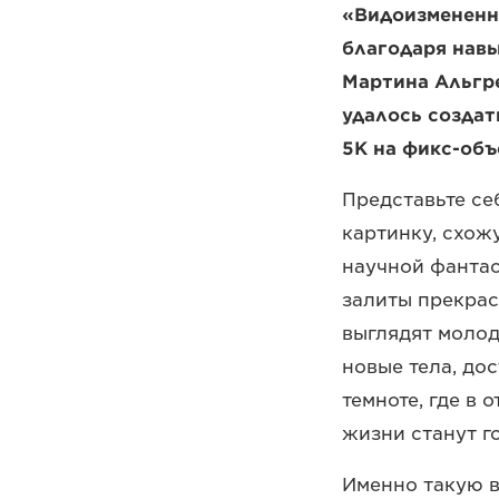
«Видоизмененны
благодаря нав
Мартина Альгре
удалось создат
5K на фикс-объ
Представьте се
картинку, схож
научной фантаст
залиты прекрас
выглядят молод
новые тела, до
темноте, где в
жизни станут г
Именно такую 