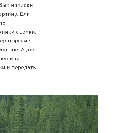
 был написан
артину. Для
ло
хники съемки,
ператорские
ещение. А для
 решили
ни и передать