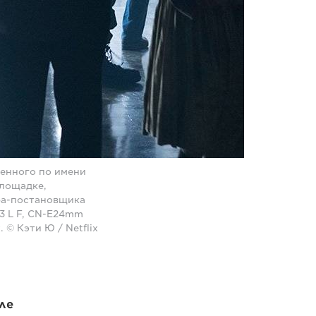
енного по имени
площадке,
ра-постановщика
.3 L F, CN-E24mm
 © Кэти Ю / Netflix
ле