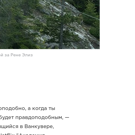
й за Рене Элиз
оподобно, а когда ты
о будет правдоподобным, —
ящийся в Ванкувере,