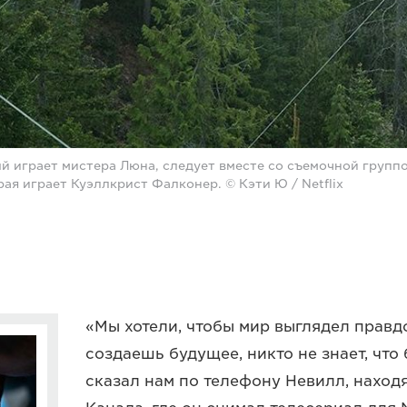
ый играет мистера Люна, следует вместе со съемочной группо
рая играет Куэллкрист Фалконер. © Кэти Ю / Netflix
«Мы хотели, чтобы мир выглядел правд
создаешь будущее, никто не знает, чт
сказал нам по телефону Невилл, наход