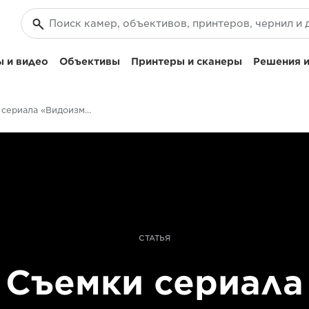
 и видео
Объективы
Принтеры и сканеры
Решения и
Съемка сериала «Видоизмененный углерод» с кинообъективами Canon
СТАТЬЯ
Съемки сериала