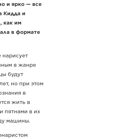
о и ярко — все
а Кидда и
, как им
иала в формате
е нарисует
нным в жанре
рцы будут
ет, но при этом
ознания в
ется жить в
и пятнами в их
ду машины.
енаристом