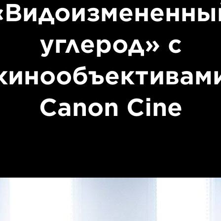
«Видоизмененны
углерод» с
кинообъективам
Canon Cine