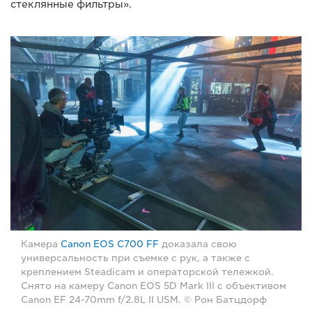
стеклянные фильтры».
Камера
Canon EOS C700 FF
доказала свою
универсальность при съемке с рук, а также с
креплением Steadicam и операторской тележкой.
Снято на камеру Canon EOS 5D Mark III с объективом
Canon EF 24-70mm f/2.8L II USM. © Рон Батцдорф