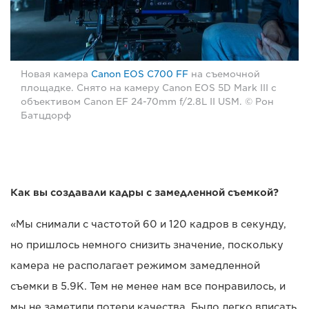
Новая камера
Canon EOS C700 FF
на съемочной
площадке. Снято на камеру Canon EOS 5D Mark III с
объективом Canon EF 24-70mm f/2.8L II USM. © Рон
Батцдорф
Как вы создавали кадры с замедленной съемкой?
«Мы снимали с частотой 60 и 120 кадров в секунду,
но пришлось немного снизить значение, поскольку
камера не располагает режимом замедленной
съемки в 5.9K. Тем не менее нам все понравилось, и
мы не заметили потери качества. Было легко вписать