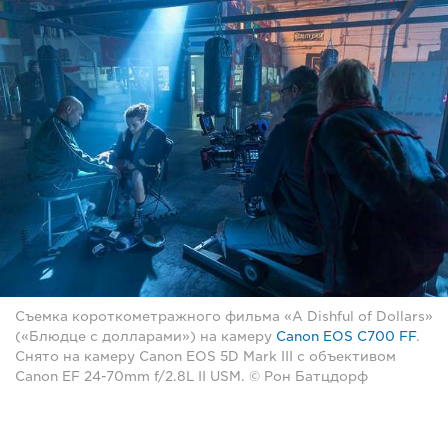
Съемка короткометражного фильма «A Dishful of Dollars»
(«Блюдце с долларами») на камеру
Canon EOS C700 FF
.
Снято на камеру Canon EOS 5D Mark III с объективом
Canon EF 24-70mm f/2.8L II USM. © Рон Батцдорф