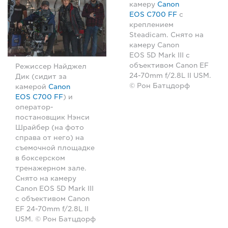
камеру
Canon
EOS C700 FF
с
креплением
Steadicam. Снято на
камеру Canon
EOS 5D Mark III с
объективом Canon EF
Режиссер Найджел
24-70mm f/2.8L II USM.
Дик (сидит за
© Рон Батцдорф
камерой
Canon
EOS C700 FF
) и
оператор-
постановщик Нэнси
Шрайбер (на фото
справа от него) на
съемочной площадке
в боксерском
тренажерном зале.
Снято на камеру
Canon EOS 5D Mark III
с объективом Canon
EF 24-70mm f/2.8L II
USM. © Рон Батцдорф