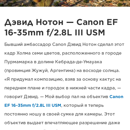
Дэвид Нотон — Canon EF
16-35mm f/2.8L III USM
Бывший амбассадор Canon Дэвид Нотон сделал этот
кадр Холма семи цветов, расположенного в городе
Пурмамарка в долине Кебрада-де-Умауака
(провинция Жужуй, Аргентина) на восходе солнца.
«Я придумал композицию, взяв за основу кактус на
переднем плане и городок в нижней части кадра, —
говорит Дэвид. — Мой выбор пал на объектив
Canon
EF 16-35mm f/2.8L III USM
, который я теперь
постоянно ношу в своей сумке для камеры. Этот
объектив выдает впечатляющее разрешение даже