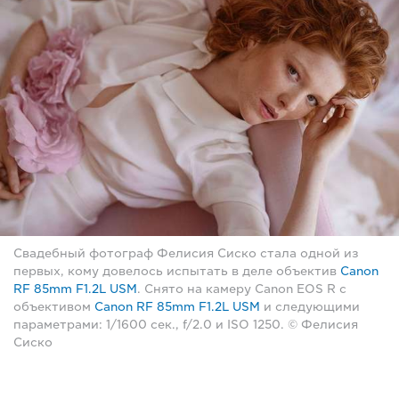
Свадебный фотограф Фелисия Сиско стала одной из
первых, кому довелось испытать в деле объектив
Canon
RF 85mm F1.2L USM
. Снято на камеру Canon EOS R с
объективом
Canon RF 85mm F1.2L USM
и следующими
параметрами: 1/1600 сек., f/2.0 и ISO 1250. © Фелисия
Сиско