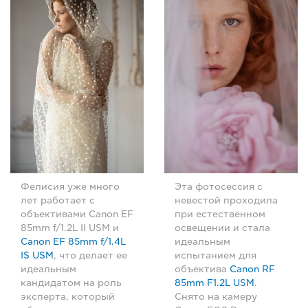
Фелисия уже много
Эта фотосессия с
лет работает с
невестой проходила
объективами Canon EF
при естественном
85mm f/1.2L II USM и
освещении и стала
Canon EF 85mm f/1.4L
идеальным
IS USM
, что делает ее
испытанием для
идеальным
объектива
Canon RF
кандидатом на роль
85mm F1.2L USM
.
эксперта, который
Снято на камеру