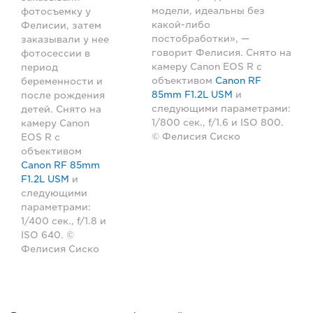
модели, идеальны без
фотосъемку у
какой-либо
Фелисии, затем
постобработки», —
заказывали у нее
говорит Фелисия. Снято на
фотосессии в
камеру Canon EOS R с
период
объективом
Canon RF
беременности и
85mm F1.2L USM
и
после рождения
следующими параметрами:
детей. Снято на
1/800 сек., f/1.6 и ISO 800.
камеру Canon
© Фелисия Сиско
EOS R с
объективом
Canon RF 85mm
F1.2L USM
и
следующими
параметрами:
1/400 сек., f/1.8 и
ISO 640. ©
Фелисия Сиско