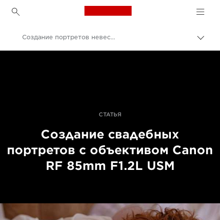
Canon Logo, back to h
Создание портретов невесты с объективом RF 85mm F1.2L USM
Пере
цепо
Canon
Профессиональная фото- и видеосъемка
Истории
СТАТЬЯ
Создание свадебных
портретов с объективом Canon
RF 85mm F1.2L USM