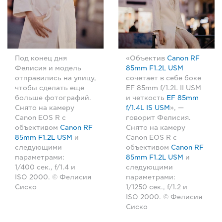
Под конец дня
«Объектив
Canon RF
Фелисия и модель
85mm F1.2L USM
отправились на улицу,
сочетает в себе боке
чтобы сделать еще
EF 85mm f/1.2L II USM
больше фотографий.
и четкость
EF 85mm
Снято на камеру
f/1.4L IS USM
», —
Canon EOS R с
говорит Фелисия.
объективом
Canon RF
Снято на камеру
85mm F1.2L USM
и
Canon EOS R с
следующими
объективом
Canon RF
параметрами:
85mm F1.2L USM
и
1/400 сек., f/1.4 и
следующими
ISO 2000. © Фелисия
параметрами:
Сиско
1/1250 сек., f/1.2 и
ISO 2000. © Фелисия
Сиско