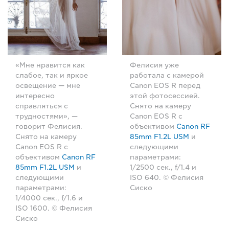
«Мне нравится как
Фелисия уже
слабое, так и яркое
работала с камерой
освещение — мне
Canon EOS R перед
интересно
этой фотосессией.
справляться с
Снято на камеру
трудностями», —
Canon EOS R с
говорит Фелисия.
объективом
Canon RF
Снято на камеру
85mm F1.2L USM
и
Canon EOS R с
следующими
объективом
Canon RF
параметрами:
85mm F1.2L USM
и
1/2500 сек., f/1.4 и
следующими
ISO 640. © Фелисия
параметрами:
Сиско
1/4000 сек., f/1.6 и
ISO 1600. © Фелисия
Сиско