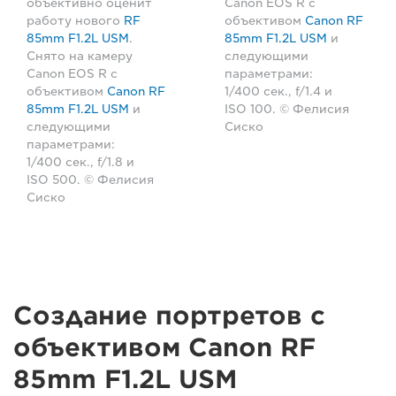
объективно оценит
Canon EOS R с
работу нового
RF
объективом
Canon RF
85mm F1.2L USM
.
85mm F1.2L USM
и
Снято на камеру
следующими
Canon EOS R с
параметрами:
объективом
Canon RF
1/400 сек., f/1.4 и
85mm F1.2L USM
и
ISO 100. © Фелисия
следующими
Сиско
параметрами:
1/400 сек., f/1.8 и
ISO 500. © Фелисия
Сиско
Создание портретов с
объективом Canon RF
85mm F1.2L USM