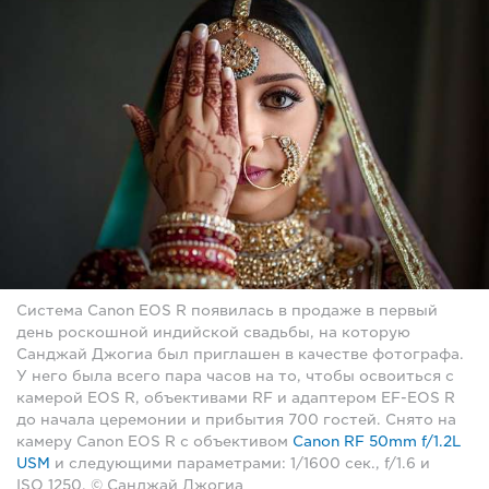
Система Canon EOS R появилась в продаже в первый
день роскошной индийской свадьбы, на которую
Санджай Джогиа был приглашен в качестве фотографа.
У него была всего пара часов на то, чтобы освоиться с
камерой EOS R, объективами RF и адаптером EF-EOS R
до начала церемонии и прибытия 700 гостей. Снято на
камеру Canon EOS R с объективом
Canon RF 50mm f/1.2L
USM
и следующими параметрами: 1/1600 сек., f/1.6 и
ISO 1250. © Санджай Джогиа