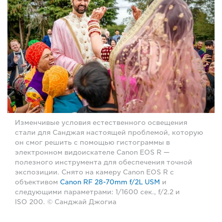
Изменчивые условия естественного освещения
стали для Санджая настоящей проблемой, которую
он смог решить с помощью гистограммы в
электронном видоискателе Canon EOS R —
полезного инструмента для обеспечения точной
экспозиции. Снято на камеру Canon EOS R с
объективом
Canon RF 28-70mm f/2L USM
и
следующими параметрами: 1/1600 сек., f/2.2 и
ISO 200. © Санджай Джогиа