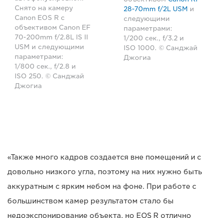
Снято на камеру
28-70mm f/2L USM
и
Canon EOS R с
следующими
объективом Canon EF
параметрами:
70-200mm f/2.8L IS II
1/200 сек., f/3.2 и
USM и следующими
ISO 1000. © Санджай
параметрами:
Джогиа
1/800 сек., f/2.8 и
ISO 250. © Санджай
Джогиа
«Также много кадров создается вне помещений и с
довольно низкого угла, поэтому на них нужно быть
аккуратным с ярким небом на фоне. При работе с
большинством камер результатом стало бы
недоэкспонирование объекта, но EOS R отлично