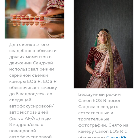
Для съемки этого
свадебного обычая и
других моментов в
движении Санджай
использовал режим
серийной съемки
камеры EOS R. EOS R
обеспечивает съемку
до 5 кадров/сек. со
Бесшумный режим
следящей
Canon EOS R помог
автофокусировкой/
Санджаю создать
автоэкспозицией
естественные и
(Servo AF/AE) и до
трогательные
8 кадров/сек. с
фотографии. Снято на
покадровой
камеру Canon EOS R с
автофокусировкой.
объективом
Canon RF