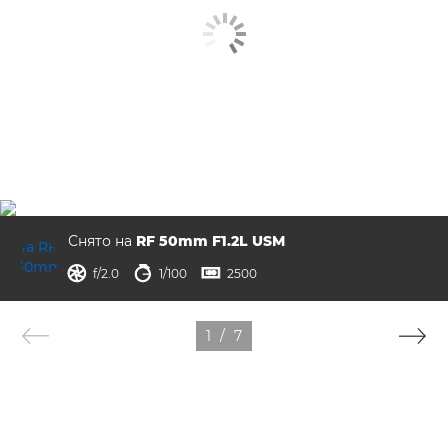
Снято на
RF 50mm F1.2L USM
диафрагма
выдержка
ISO



f/2.0
1/100
2500
1
/
7