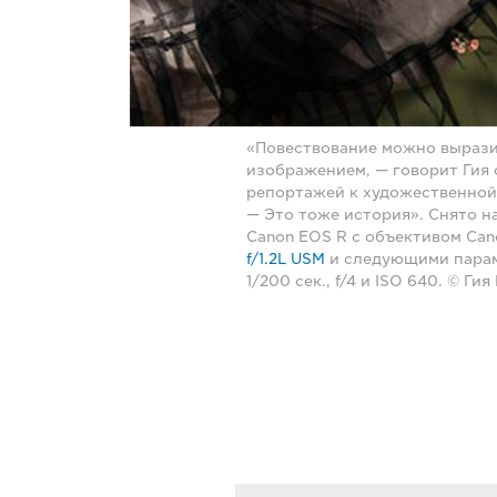
«Повествование можно вырази
изображением, — говорит Гия 
репортажей к художественной
— Это тоже история». Снято н
Canon EOS R с объективом Ca
f/1.2L USM
и следующими пара
1/200 сек., f/4 и ISO 640. © Ги