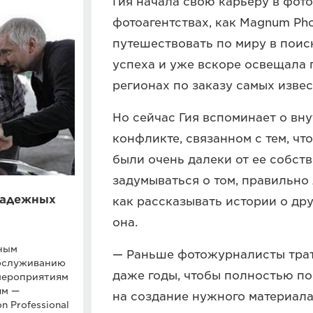
Гия начала свою карьеру в фото
фотоагентствах, как Magnum Pho
путешествовать по миру в поис
успеха и уже вскоре освещала
регионах по заказу самых изве
Но сейчас Гия вспоминает о вн
конфликте, связанном с тем, ч
были очень далеки от ее собств
задумываться о том, правильно
надежных
как рассказывать истории о дру
она.
тным
— Раньше фотожурналисты трат
обслуживанию
даже годы, чтобы полностью по
мероприятиям
ям —
на создание нужного материала
n Professional