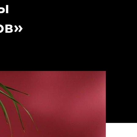
ны
ов»