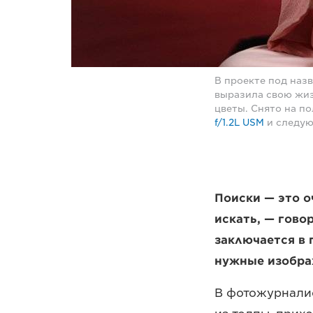
В проекте под наз
выразила свою жи
цветы. Снято на п
f/1.2L USM
и следующ
Поиски — это о
искать, — гово
заключается в 
нужные изобра
В фотожурналис