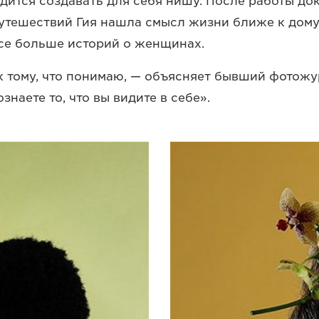
одится создавать для себя нишу. После работы д
утешествий Гия нашла смысл жизни ближе к дому:
се больше историй о женщинах.
к тому, что понимаю, — объясняет бывший фотожу
знаете то, что вы видите в себе».