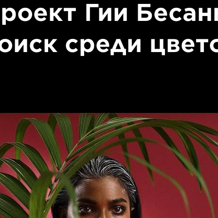
роект Гии Беса
оиск среди цвет