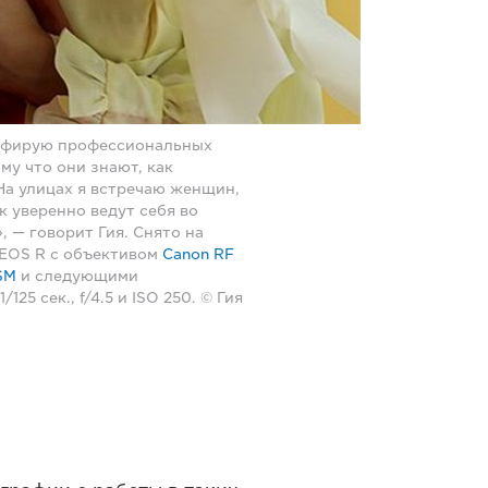
афирую профессиональных
му что они знают, как
На улицах я встречаю женщин,
к уверенно ведут себя во
, — говорит Гия. Снято на
 EOS R с объективом
Canon RF
SM
и следующими
/125 сек., f/4.5 и ISO 250. © Гия