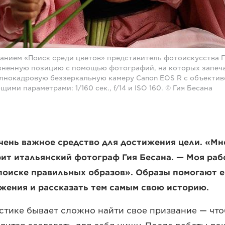
ванием «Поиск среди цветов» представитель фотоискусства Г
зненную позицию с помощью фотографий, на которых запе
олнокадровую беззеркальную камеру Canon EOS R с объекти
ими параметрами: 1/160 сек., f/14 и ISO 160. © Гия Бесана
чень важное средство для достижения цели. «Мн
рит итальянский фотограф Гия Бесана. — Моя раб
поиске правильных образов». Образы помогают е
жения и рассказать тем самым свою историю.
тике бывает сложно найти свое призвание — чт