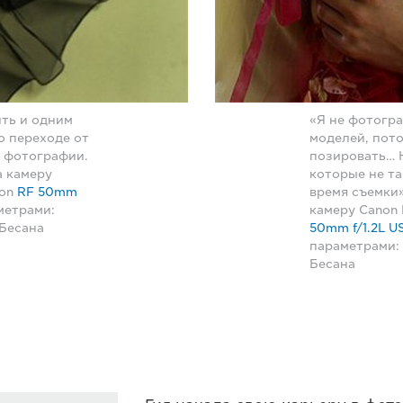
ть и одним
«Я не фотогр
о переходе от
моделей, пото
 фотографии.
позировать… 
а камеру
которые не та
non
RF 50mm
время съемки»
метрами:
камеру Canon
я Бесана
50mm f/1.2L U
параметрами: 1
Бесана