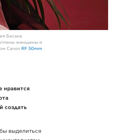
ия Бесана
чатлены женщины и
вом Canon
RF 50mm
е нравится
ота
й создать
обы выделиться