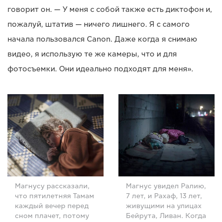
говорит он. — У меня с собой также есть диктофон и,
пожалуй, штатив — ничего лишнего. Я с самого
начала пользовался Canon. Даже когда я снимаю
видео, я использую те же камеры, что и для
фотосъемки. Они идеально подходят для меня».
Магнусу рассказали,
Магнус увидел Ралию,
что пятилетняя Тамам
7 лет, и Рахаф, 13 лет,
каждый вечер перед
живущими на улицах
сном плачет, потому
Бейрута, Ливан. Когда