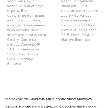
хороший мяч, с
матерью прибыли
которым они смогут
сюда слишком
играть. Все
поздно, как и тысячи
остальные мечты для
других беженцев.
них, по его словам,
Снято на камеру
находятся за гранью
Canon EOS 5D Mark III
возможного, но он
с объективом Canon
хочет исполнить хотя
TS-E 45mm f/2.8. ©
бы эту. Снято на
Магнус Веннман
камеру Canon EOS-
1D X с объективом
Canon TS-E 45mm
f/2.8. © Магнус
Веннман
Возможности мультимедиа позволяют Магнусу
говорить о светлом будущем фотожурналистики.