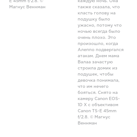
E 45mm f/2.8. ©
каждую ночь. Она
Магнус Веннман
также сказала, что
класть голову на
подушку было
ужасно, потому что
ночью всегда было
очень плохо. Это
произошло, когда
Алеппо подвергался
атакам. Днем мама
Валаа зачастую
строила домик из
подушек, чтобы
девочка понимала,
что им нечего
бояться. Снято на
камеру Canon EOS-
1D X с объективом
Canon TS-E 45mm
f/2.8. © Магнус
Веннман