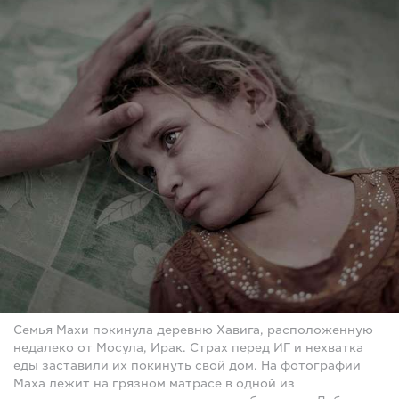
Семья Махи покинула деревню Хавига, расположенную
недалеко от Мосула, Ирак. Страх перед ИГ и нехватка
еды заставили их покинуть свой дом. На фотографии
Маха лежит на грязном матрасе в одной из