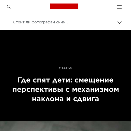
Canon Logo, back to h
Стоит ли фотографам снимать видео?
Пере
цепо
Canon
Профессиональная фото- и видеосъемка
Истории
СТАТЬЯ
Где спят дети: смещение
перспективы с механизмом
наклона и сдвига