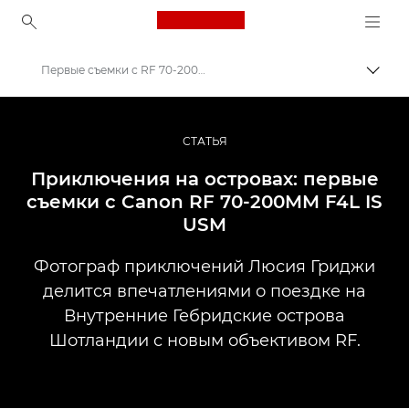
Canon Logo, back to ho
Первые съемки с RF 70-200MM F4L IS USM
Пере
Canon
Профессиональная фото- и видеосъемка
СТАТЬЯ
Истории
Приключения на островах: первые
съемки с Canon RF 70-200MM F4L IS
USM
Фотограф приключений Люсия Гриджи
делится впечатлениями о поездке на
Внутренние Гебридские острова
Шотландии с новым объективом RF.