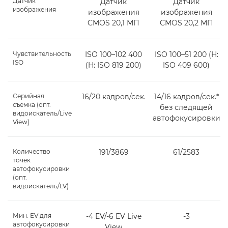
Датчик
Датчик
Датчик
изображения
изображения
изображения
CMOS 20,1 МП
CMOS 20,2 МП
Чувствительность
ISO 100–102 400
ISO 100–51 200 (H:
ISO
(H: ISO 819 200)
ISO 409 600)
Серийная
16/20 кадров/сек.
14/16 кадров/сек.*
съемка (опт.
без следящей
видоискатель/Live
автофокусировки
View)
Количество
191/3869
61/2583
точек
автофокусировки
(опт.
видоискатель/LV)
Мин. EV для
-4 EV/-6 EV Live
-3
автофокусировки
View