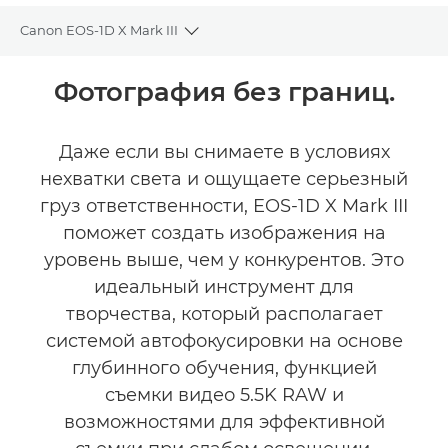
Canon EOS-1D X Mark III
Toggle breadcrumbs
Общая информация
Фотография без границ.
Технические характеристики
Даже если вы снимаете в условиях
нехватки света и ощущаете серьезный
Галерея
груз ответственности, EOS-1D X Mark III
поможет создать изображения на
уровень выше, чем у конкурентов. Это
идеальный инструмент для
творчества, который располагает
системой автофокусировки на основе
глубинного обучения, функцией
съемки видео 5.5K RAW и
возможностями для эффективной