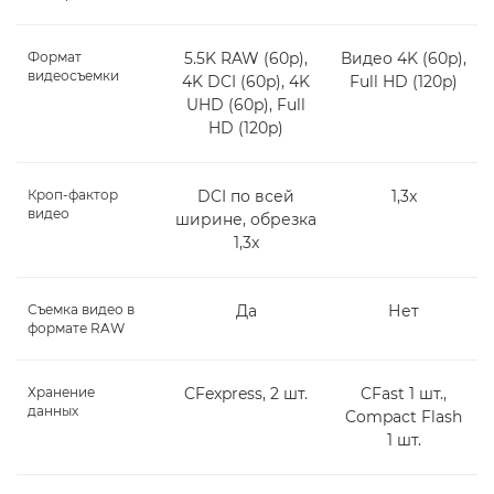
Формат
5.5K RAW (60p),
Видео 4K (60p),
видеосъемки
4K DCI (60p), 4K
Full HD (120p)
UHD (60p), Full
HD (120p)
Кроп-фактор
DCI по всей
1,3x
видео
ширине, обрезка
1,3x
Съемка видео в
Да
Нет
формате RAW
Хранение
CFexpress, 2 шт.
CFast 1 шт.,
данных
Compact Flash
1 шт.