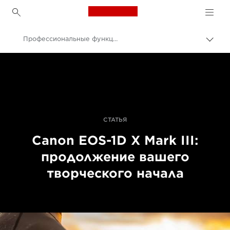
Canon Logo, back to h
Профессиональные функции Canon EOS-1D X Mark III
Пере
цепо
Canon
Цифровые камеры
Canon EOS-1D X Mark III - Камеры
СТАТЬЯ
Canon EOS-1D X Mark III:
продолжение вашего
творческого начала