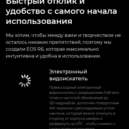
Быстрый отклик и
удобство с самого начала
использования
Мы хотим, чтобы между вами и творчеством не
осталось никаких препятствий, поэтому мы
создали EOS R6, которая максимально
интуитивна и удобна в использовании.
Электронный
видоискатель
Превосходный электронный
видоискатель с разрешением 3,69 млн
точек и частотой обновления до
120 кадров/сек. дополнен поворотным
ЖК-экраном с регулируемым углом
наклона, который можно откинуть в
сторону от корпуса камеры и
развернуть на 270˚, чтобы снимать с
нестандартных ракурсов.