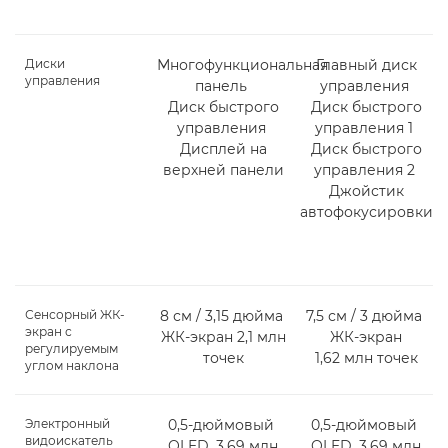
Диски
Многофункциональная
Главный диск
управления
панель
управления
Диск быстрого
Диск быстрого
управления
управления 1
Дисплей на
Диск быстрого
верхней панели
управления 2
Джойстик
автофокусировки
Сенсорный ЖК-
8 см / 3,15 дюйма
7,5 см / 3 дюйма
экран с
ЖК-экран 2,1 млн
ЖК-экран
регулируемым
точек
1,62 млн точек
углом наклона
Электронный
0,5-дюймовый
0,5-дюймовый
видоискатель
OLED, 3,69 млн
OLED, 3,69 млн