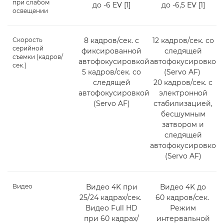
при слабом
до -6 EV [1]
до -6,5 EV [1]
освещении
Скорость
8 кадров/сек. с
12 кадров/сек. со
серийной
фиксированной
следящей
съемки (кадров/
автофокусировкой
автофокусировкой
сек.)
5 кадров/сек. со
(Servo AF)
следящей
20 кадров/сек. с
автофокусировкой
электронной
(Servo AF)
стабилизацией,
бесшумным
затвором и
следящей
автофокусировкой
(Servo AF)
Видео
Видео 4K при
Видео 4K до
25/24 кадрах/сек.
60 кадров/сек.
Видео Full HD
Режим
при 60 кадрах/
интервальной