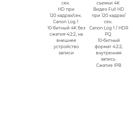
сек.
съемки 4K
HD при
Видео Full HD
120 кадрах/сек.
при 120 кадрах/
Canon Log 1
сек.
10-битный 4K без
Canon Log 1 / HDR
сжатия 4:2:2, на
PQ
внешнее
10-битный
устройство
формат 4:2:2,
записи
внутренняя
запись
Сжатие IPB