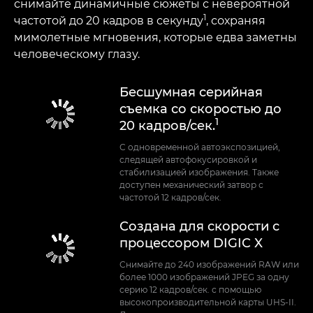
снимайте динамичные сюжеты с невероятной
1
частотой до 20 кадров в секунду
, сохраняя
мимолетные мгновения, которые едва заметны
человеческому глазу.
Бесшумная серийная
съемка со скоростью до
1
20 кадров/сек.
С одновременной автоэкспозицией,
следящей автофокусировкой и
стабилизацией изображения. Также
доступен механический затвор с
частотой 12 кадров/сек.
Создана для скорости с
процессором DIGIC X
Снимайте до 240 изображений RAW или
более 1000 изображений JPEG за одну
серию 12 кадров/сек. с помощью
высокопроизводительной карты UHS-II.