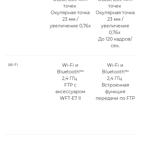
точек
точек
Окулярная точка
Окулярная точка
23 мм /
23 мм /
увеличение 0,76x
увеличение
0,76x
До 120 кадров/
сек.
Wi-Fi
Wi-Fi и
Wi-Fi и
Bluetooth™
Bluetooth™
2,4 ГГц
2,4 ГГц
FTP с
Встроенная
аксессуаром
функция
WFT-E7 II
передачи по FTP