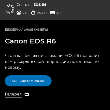
Снято на
EOS R6
диафрагма
выдержка
ISO



2.8
1/5000
400
БЕЗЗЕРКАЛЬНЫЕ КАМЕРЫ
Canon
EOS R6
Что и как бы вы ни снимали, EOS R6 позволит
вам раскрыть свой творческий потенциал по-
новому.
СМ. НОВУЮ МОДЕЛЬ
Галерея

Галерея