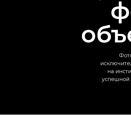
ф
объ
Фот
исключител
на инсти
успешной 