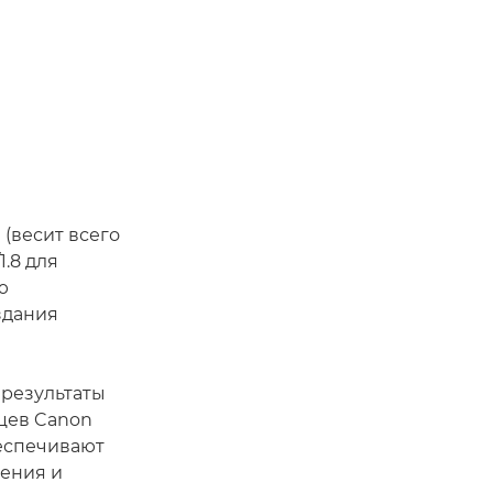
(весит всего
1.8 для
ю
здания
 результаты
цев Canon
беспечивают
жения и