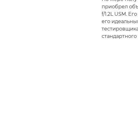
приобрел объ
f/1.2L USM. Е
его идеальны
тестировщика
стандартного