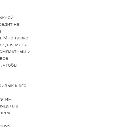
нежной
редит на
n
и. Мне также
ие для меня
компактный и
овое
ы, чтобы
ривык к его
 этим
лядеть в
нее».
жиро