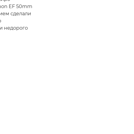
anon EF 50mm
нием сделали
о
 и недорого