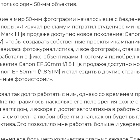
только один 50-мм объектив.
вие в мир 50-мм фотографии началось еще с безде
поры. «Я изучал рекламу и потратил студенческий к
Mark III [в продаже доступно новое поколение: Cano
V], чтобы создавать собственные проекты и кампани
авилась фотожурналистика, и все фотографы, ставш
работали с фикс-объективами. Поэтому я приобрел 
ектив Canon EF 50mm f/1.8 II [в продаже доступно н
non EF 50mm f/1.8 STM] и стал ездить в другие стран
ичные фотоистории».
вал так долго работать с ним, однако со временем п
Мне понравилось, насколько его поле зрения схоже с
взглядом, и вскоре я достиг автоматизма в работе с
я смотрел на любой объект и знал, как он будет выг
ктива. Это позволило мне работать больше и уверен
чения все большего количества платных заказов Эд