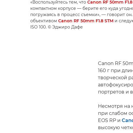
«Воспользуйтесь тем, что
Canon RF 50mm F1.8
компактном корпусе — берите его куда угодн
погружаясь в процесс съемки», — говорит он.
объективом
Canon RF 50mm F1.8 STM
и следую
ISO 100. © Эджиро Дафе
Canon RF 50m
160 г при дли
творческой р
автофокусиро
портретов и в
Несмотря на 
при слабом о
EOS RP и
Can
высокую четк