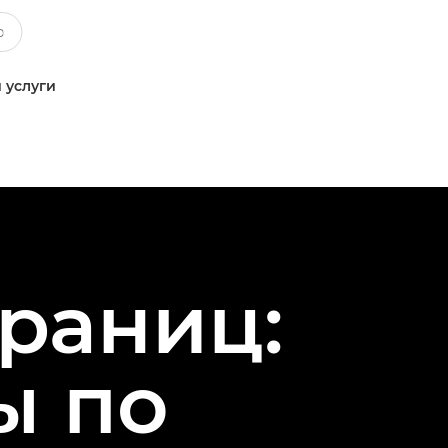
 услуги
границ:
ы по