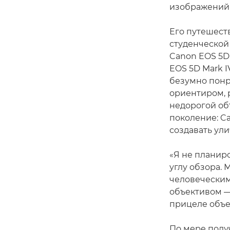
изображений 
Его путешест
студенческой 
Canon EOS 5D 
EOS 5D Mark I
безумно понр
ориентиром, 
недорогой объ
поколение: Ca
создавать ул
«Я не планиро
углу обзора. 
человеческим 
объективом — 
прицеле объе
По мере полу