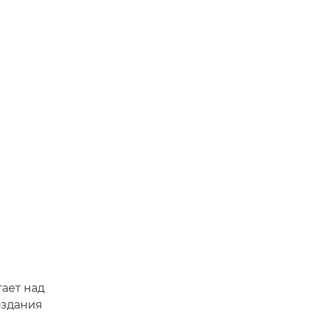
ает над
оздания