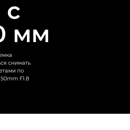
 с
0 мм
емка
ься снимать
ветами по
 50mm F1.8