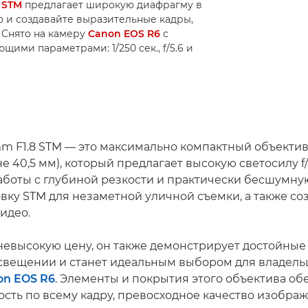
 STM
предлагает широкую диафрагму в
о и создавайте выразительные кадры,
 Снято на камеру
Canon EOS R6
с
щими параметрами: 1/250 сек., f/5.6 и
m F1.8 STM — это максимально компактный объектив 
не 40,5 мм), который предлагает высокую светосилу f/
аботы с глубиной резкости и практически бесшумну
вку STM для незаметной уличной съемки, а также со
идео.
невысокую цену, он также демонстрирует достойные
свещении и станет идеальным выбором для владель
on EOS R6
. Элементы и покрытия этого объектива о
ость по всему кадру, превосходное качество изобра