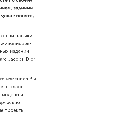
сте по своему
нием, задними
 лучше понять,
а свои навыки
н живописцев-
ных изданий,
rc Jacobs, Dior
ого изменила бы
ня в плане
и модели и
ерческие
ые проекты,