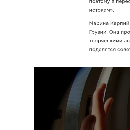
поэтому я пере
истокам».
Марина Карпий 
Грузии. Она пр
творческими ав
поделятся сове