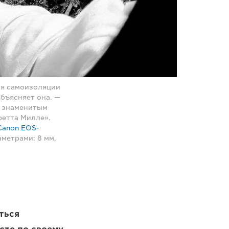
мя самоизоляции
объясняет она. —
р знаменитым
ретта Милле».
Canon EOS-
аметрами: 8 мм,
ться