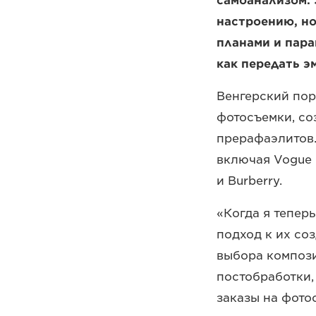
самоанализом. 
настроению, но
планами и пара
как передать э
Венгерский пор
фотосъемки, со
прерафаэлитов.
включая Vogue и
и Burberry.
«Когда я тепер
подход к их со
выбора компози
постобработки,
заказы на фото