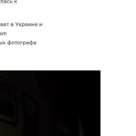
лась к
вет в Украине и
ram
ных фотографа