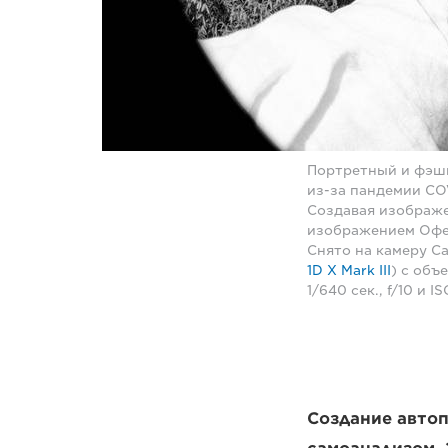
Портретный и фэшн
из-за пандемии CO
Создавая изображе
изображением Офел
Снято на камеру Ca
1D X Mark III
) с объ
1/640 сек., f/10 и 
Создание авто