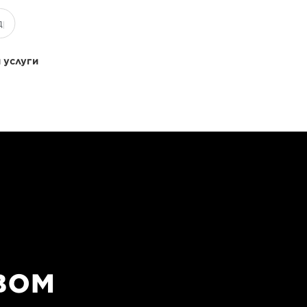
 услуги
вом