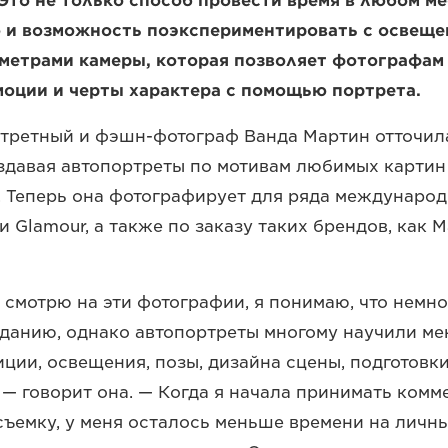
Это не только способ провести время в любом ме
 и возможность поэкспериментировать с освеще
метрами камеры, которая позволяет фотографам
моции и черты характера с помощью портрета.
третный и фэшн-фотограф Ванда Мартин отточил
здавая автопортреты по мотивам любимых карти
 Теперь она фотографирует для ряда международ
 Glamour, а также по заказу таких брендов, как Ma
ь смотрю на эти фотографии, я понимаю, что немн
зданию, однако автопортреты многому научили ме
ции, освещения, позы, дизайна сцены, подготовк
 — говорит она. — Когда я начала принимать комм
съемку, у меня осталось меньше времени на личн