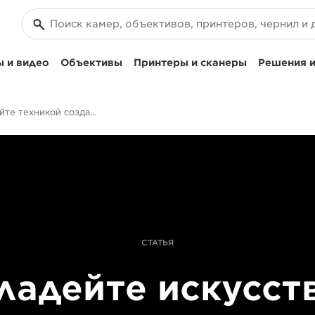
 и видео
Объективы
Принтеры и сканеры
Решения и
Овладейте техникой создания автопортретов
СТАТЬЯ
ладейте искусст