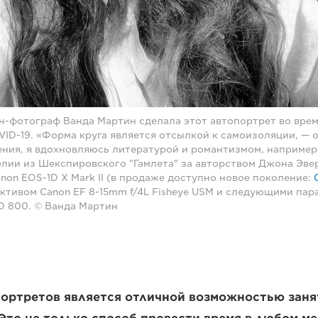
-фотограф Ванда Мартин сделала этот автопортрет во вре
VID-19. «Форма круга является отсылкой к самоизоляции, — 
ния, я вдохновляюсь литературой и романтизмом, наприме
ии из Шекспировского "Гамлета" за авторством Джона Эве
non EOS-1D X Mark II (в продаже доступно новое поколение:
ективом Canon EF 8-15mm f/4L Fisheye USM и следующими пар
ISO 800. © Ванда Мартин
портретов является отличной возможностью заня