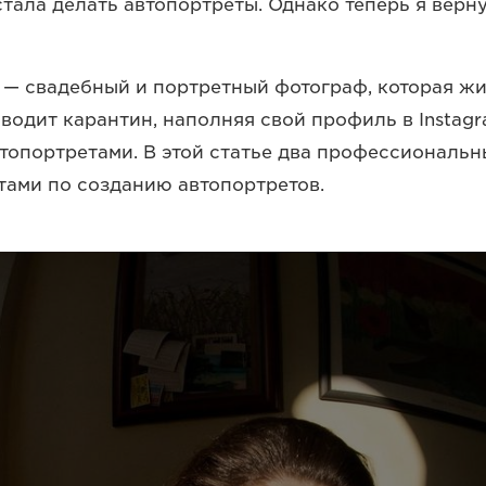
стала делать автопортреты. Однако теперь я верну
— свадебный и портретный фотограф, которая жи
оводит карантин, наполняя свой профиль в Instag
топортретами. В этой статье два профессиональ
тами по созданию автопортретов.