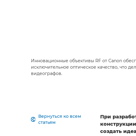
Инновационные объективы RF от Canon обес
исключительное оптическое качество, что де
видеографов.
Вернуться ко всем
При разрабо

статьям
конструкци
создать иде