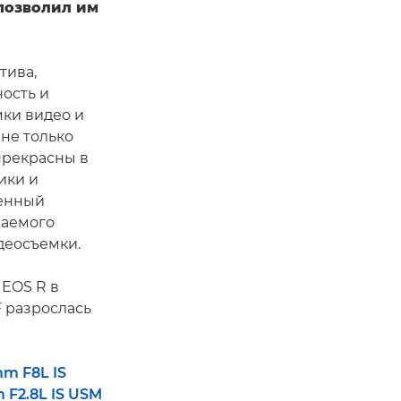
позволил им
тива,
ость и
ки видео и
не только
прекрасны в
ики и
шенный
ваемого
деосъемки.
 EOS R в
F разрослась
m F8L IS
 F2.8L IS USM