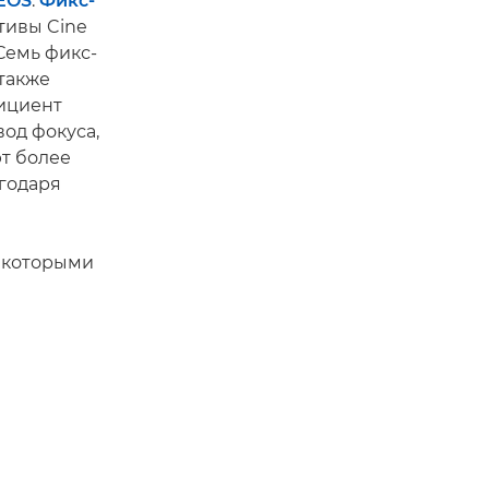
EOS
.
Фикс-
тивы Cine
Семь фикс-
 также
ициент
од фокуса,
ют более
годаря
 которыми