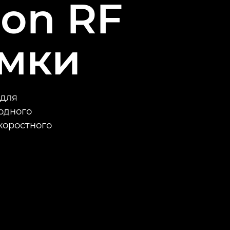
on RF
емки
 для
одного
коростного