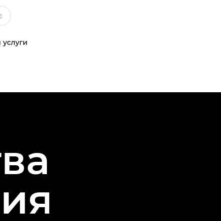
 услуги
ва
ния