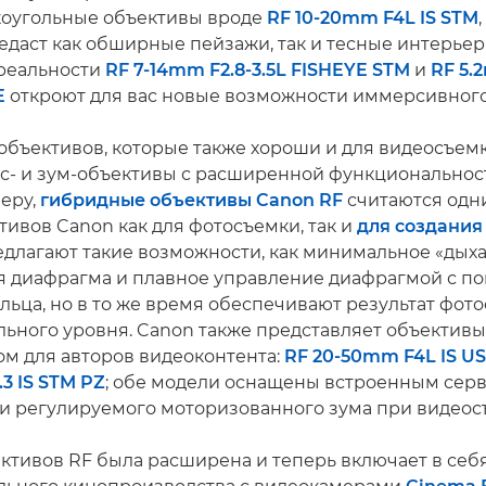
коугольные объективы вроде
RF 10-20mm F4L IS STM
едаст как обширные пейзажи, так и тесные интерье
реальности
RF 7-14mm F2.8-3.5L FISHEYE STM
и
RF 5.
E
откроют для вас новые возможности иммерсивного
бъективов, которые также хороши и для видеосъемк
с- и зум-объективы с расширенной функциональнос
меру,
гибридные объективы Canon RF
считаются одн
тивов Canon как для фотосъемки, так и
для создания
едлагают такие возможности, как минимальное «дыха
ая диафрагма и плавное управление диафрагмой с 
льца, но в то же время обеспечивают результат фот
ьного уровня. Canon также представляет объективы
м для авторов видеоконтента:
RF 20-50mm F4L IS U
3 IS STM PZ
; обе модели оснащены встроенным сер
 и регулируемого моторизованного зума при видеос
ктивов RF была расширена и теперь включает в себ