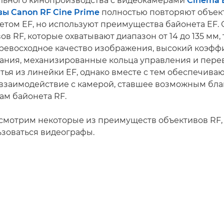
льного кинопроизводства с видеокамерами
Cinema 
ы Canon RF Cine Prime
полностью повторяют объек
нетом EF, но используют преимущества байонета EF. 
в RF, которые охватывают диапазон от 14 до 135 мм,
ревосходное качество изображения, высокий коэфф
ания, механизированные кольца управления и перев
атья из линейки EF, однако вместе с тем обеспечива
взаимодействие с камерой, ставшее возможным бла
м байонета RF.
смотрим некоторые из преимуществ объективов RF,
ьзоваться видеографы.