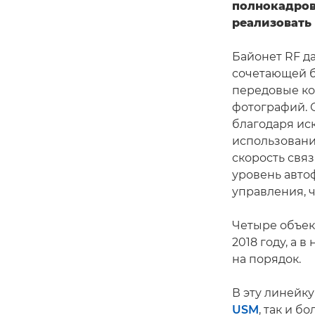
полнокадров
реализовать 
Байонет RF д
сочетающей 
передовые ко
фотографий. 
благодаря ис
использовани
скорость свя
уровень авто
управления, 
Четыре объек
2018 году, а 
на порядок.
В эту линейк
USM
, так и 