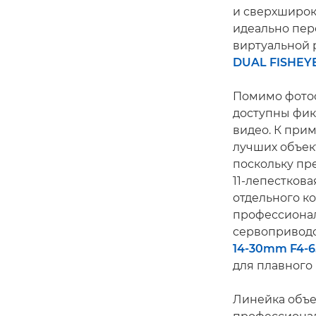
и сверхширо
идеально пер
виртуальной 
DUAL FISHEY
Помимо фотоо
доступны фик
видео. К при
лучших объек
поскольку пр
11-лепестков
отдельного ко
профессионал
сервоприводо
14-30mm F4-6.
для плавного
Линейка объе