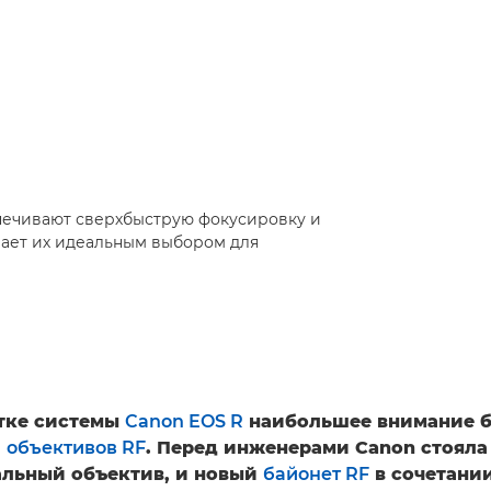
печивают сверхбыструю фокусировку и
лает их идеальным выбором для
тке системы
Canon EOS R
наибольшее внимание б
и
объективов RF
. Перед инженерами Canon стояла
альный объектив, и новый
байонет RF
в сочетании