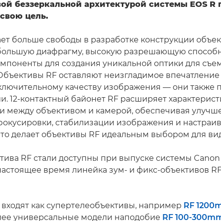
ой беззеркальной архитектурой системы EOS R 
свою цель.
ает больше свободы в разработке конструкции объек
большую диафрагму, высокую разрешающую способн
мпоненты для создания уникальной оптики для съем
Объективы RF оставляют неизгладимое впечатление 
ключительному качеству изображения — они также 
и. 12-контактный байонет RF расширяет характерист
зи между объективом и камерой, обеспечивая улуч
фокусировки, стабилизации изображения и настраи
что делает объективы RF идеальным выбором для ви
тива RF стали доступны при выпуске системы Canon
в настоящее время линейка зум- и фикс-объективов R
у входят как супертелеобъективы, например
RF 1200m
более универсальные модели наподобие
RF 100-300mm