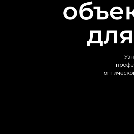
объе
для
Узн
профе
оптическо