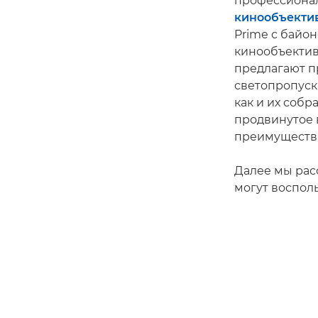
профессиона
кинообъектив
Prime с байо
кинообъективо
предлагают п
светопропуск
как и их собр
продвинутое 
преимущества
Далее мы рас
могут воспол