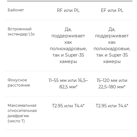
Байонет
RF или PL
EF или PL
Встроенный
Да,
Да,
экстендер 1,5x
поддерживает
поддерживает
как
как
полнокадровые,
полнокадровые,
так и Super-35
так и Super-35
камеры
камеры
Фокусное
11–55 мм или 16,5–
15–120 мм или
расстояние
82,5 мм*
22,5–180 мм*
Максимальная
T2.95 или T4.4*
T2.95 или T4.4*
относительная
диафрагма
(число T)