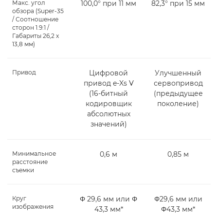
Макс. угол
100,0° при 11 мм
82,3° при 15 мм
обзора (Super-35
/ Соотношение
сторон 1.9:1 /
Габариты 26,2 x
13,8 мм)
Привод
Цифровой
Улучшенный
привод e-Xs V
сервопривод
(16-битный
(предыдущее
кодировщик
поколение)
абсолютных
значений)
Минимальное
0,6 м
0,85 м
расстояние
съемки
Круг
Φ 29,6 мм или Φ
Φ29,6 мм или
изображения
43,3 мм*
Φ43,3 мм*