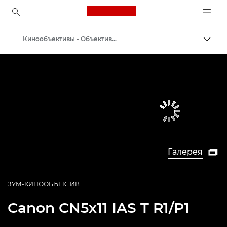
Canon Logo, back to ho
Кинообъективы - Объективы 4K
Пере
Canon
Профессиональная фото- и видеосъемка
Галерея

ЗУМ-КИНООБЪЕКТИВ
Canon
CN5x11 IAS T R1/P1