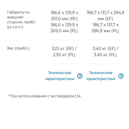
Габариты по
186,6 x 129,9 x
186,7 x 131,7 x 294,9
внешней
301,0 мм (RF)
мм (EF)
стороне, прибл.
186,6 x 129,9 x
186,7 x 131,7 x
(ш x в x г)
269,0 мм (PL)
286,9 мм (PL)
Вес (прибл.)
3,01 кг (RF) /
3,40 кг (EF) /
2,92 кг (PL)
3,40 кг (PL)
Технические
Технические


характеристики
характеристики
*При использовании с экстендером 1,5x