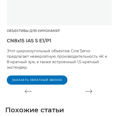
ОБЪЕКТИВЫ ДЛЯ КИНОКАМЕР
З
CN8x15 IAS S E1/P1
C
Этот широкоугольный объектив Cine Servo
У
предлагает невероятную производительность 4K и
P
8-кратный зум, а также встроенный 1,5-кратный
с
экстендер.
п
ЗАКАЗАТЬ ОБРАТНЫЙ ЗВОНОК
Похожие статьи