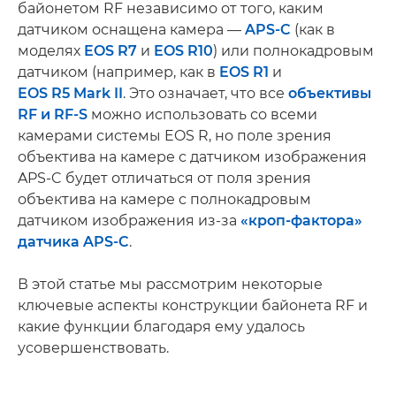
байонетом RF независимо от того, каким
датчиком оснащена камера —
APS-C
(как в
моделях
EOS R7
и
EOS R10
) или полнокадровым
датчиком (например, как в
EOS R1
и
EOS R5 Mark II
. Это означает, что все
объективы
RF и RF-S
можно использовать со всеми
камерами системы EOS R, но поле зрения
объектива на камере с датчиком изображения
APS-C будет отличаться от поля зрения
объектива на камере с полнокадровым
датчиком изображения из-за
«кроп-фактора»
датчика APS-C
.
В этой статье мы рассмотрим некоторые
ключевые аспекты конструкции байонета RF и
какие функции благодаря ему удалось
усовершенствовать.