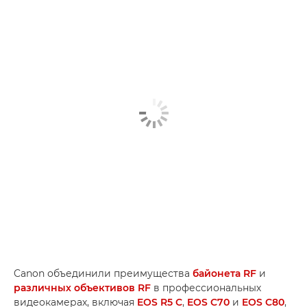
Canon объединили преимущества
байонета RF
и
различных объективов RF
в профессиональных
видеокамерах, включая
EOS R5 C
,
EOS C70
и
EOS C80
,