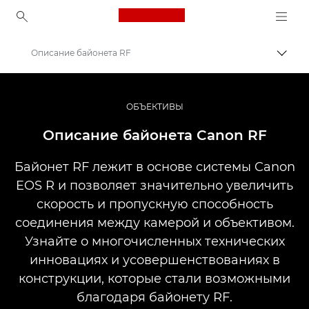
Canon Logo, back to ho
Описание байонета RF
Пере
Canon
Профессиональная фото- и видеосъемка
ОБЪЕКТИВЫ
Информационный банк: информационный ресурс для фотографов
Описание байонета Canon RF
Байонет RF лежит в основе системы Canon
EOS R и позволяет значительно увеличить
скорость и пропускную способность
соединения между камерой и объективом.
Узнайте о многочисленных технических
инновациях и усовершенствованиях в
конструкции, которые стали возможными
благодаря байонету RF.