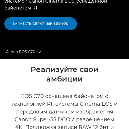
системой Canon Cinema EOS, оснащенной
байонетом RF.
ЗАКАЗАТЬ ОБРАТНЫЙ ЗВОНОК
Canon EOS C70
Toggle breadcrumbs
Общая информация
Реализуйте свои
амбиции
Технические характеристики
Галерея
EOS C70 оснащена байонетом с
технологией RF системы Cinema EOS и
Аксессуары
передовым датчиком изображения
Canon Super-35 DGO с разрешением
4K. Поддержка записи RAW 12 бит и