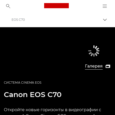
Canon Logo, back to ho
EOS C70
Пере
Canon
Кинокамеры и видеокамеры
Галерея

СИСТЕМА CINEMA EOS
Canon
EOS C70
Откройте новые горизонты в видеографии с