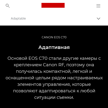
Canon Logo, back to ho
Adaptable
Пере
Canon
Кинокамеры и видеокамеры
CANON EOS C70
EOS C70
Адаптивная
Основой EOS C70 стали другие камеры с
креплением Canon RF, поэтому она
получилась компактной, легкой и
оснащенной целым рядом настраиваемых
элементов управления, которые
позволяют адаптироваться к любой
ситуации съемки.