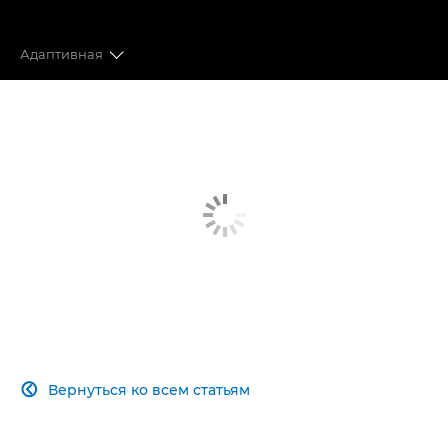
Адаптивная
КРЕПЛЕНИЕ RF
АДАПТИВНОСТЬ
ДАТЧИК SUPER-35
ФОРМАТЫ ЗАПИСИ
УНИВЕРСАЛЬНЫЙ ОБЪЕКТИВ
ИННОВАЦИОННАЯ АВТОФОКУСИРОВКА
Вернуться ко всем статьям

ПОДДЕРЖИВАЕМЫЕ ФУНКЦИИ