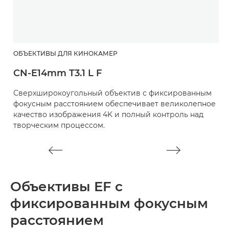
ОБЪЕКТИВЫ ДЛЯ КИНОКАМЕР
О
CN-E14mm T3.1 L F
C
Сверхширокоугольный объектив с фиксированным
П
фокусным расстоянием обеспечивает великолепное
к
качество изображения 4K и полный контроль над
4
творческим процессом.
Объективы EF с
фиксированным фокусным
расстоянием