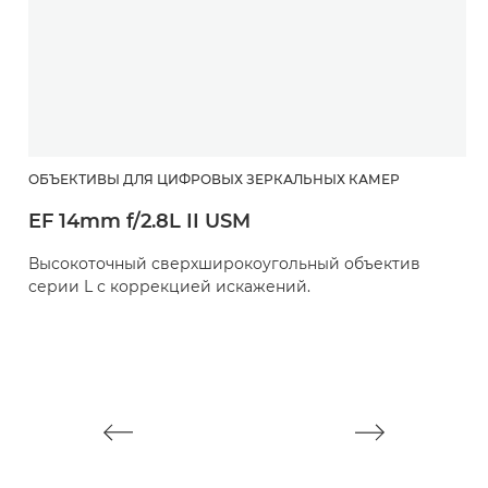
ОБЪЕКТИВЫ ДЛЯ ЦИФРОВЫХ ЗЕРКАЛЬНЫХ КАМЕР
О
EF 14mm f/2.8L II USM
E
Высокоточный сверхширокоугольный объектив
П
серии L с коррекцией искажений.
о
д
с