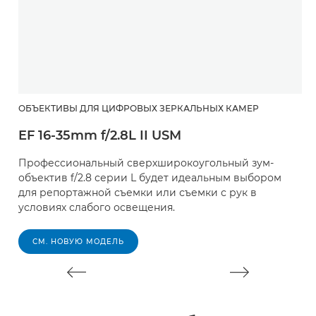
ОБЪЕКТИВЫ ДЛЯ ЦИФРОВЫХ ЗЕРКАЛЬНЫХ КАМЕР
Ш
EF 16-35mm f/2.8L II USM
E
Профессиональный сверхширокоугольный зум-
О
объектив f/2.8 серии L будет идеальным выбором
ф
для репортажной съемки или съемки с рук в
о
условиях слабого освещения.
в
СМ. НОВУЮ МОДЕЛЬ