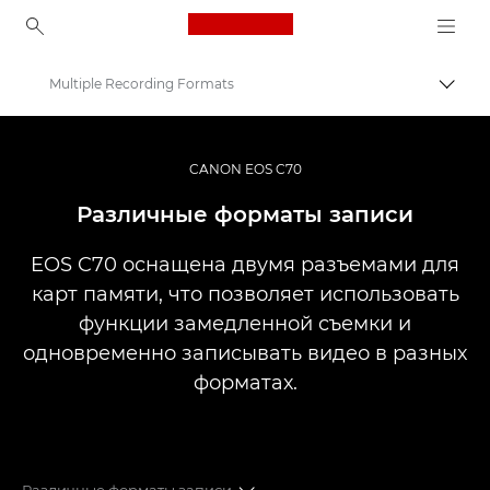
Canon Logo, back to ho
Multiple Recording Formats
Пере
Canon
Кинокамеры и видеокамеры
CANON EOS C70
EOS C70
Различные форматы записи
EOS C70 оснащена двумя разъемами для
карт памяти, что позволяет использовать
функции замедленной съемки и
одновременно записывать видео в разных
форматах.
Различные форматы записи