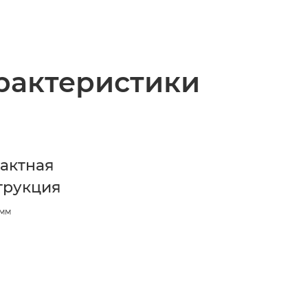
рактеристики
актная
трукция
 мм