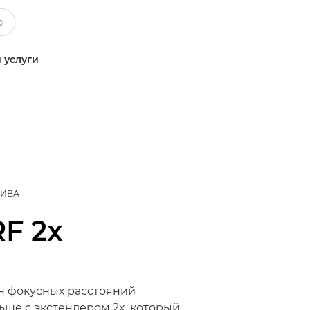
 услуги
ТИВА
RF 2x
н фокусных расстояний
ьше с экстендером 2x, который