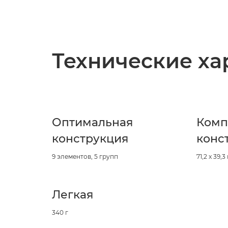
Технические ха
Оптимальная
Комп
конструкция
конс
9 элементов, 5 групп
71,2 x 39,3
Легкая
340 г