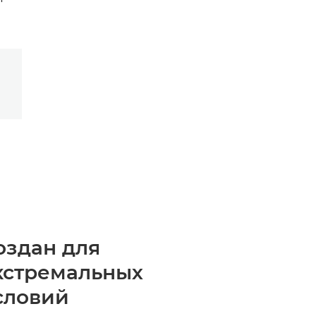
оздан для
кстремальных
словий