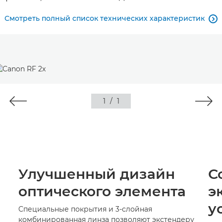
Смотреть полный список технических характеристик

1
/
1
Улучшенный дизайн
С
оптического элемента
э
у
Специальные покрытия и 3-слойная
комбинированная линза позволяют экстендеру