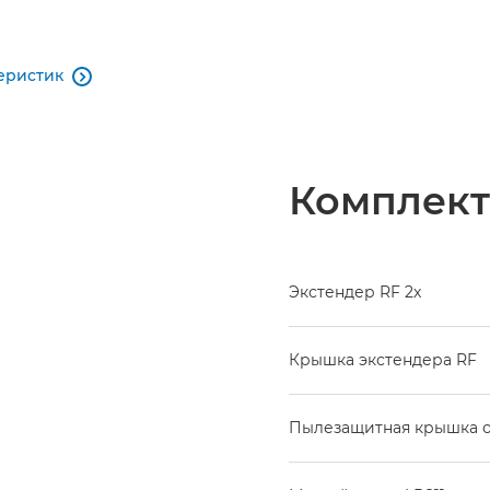
еристик

Комплект
Экстендер RF 2x
Крышка экстендера RF
Пылезащитная крышка о