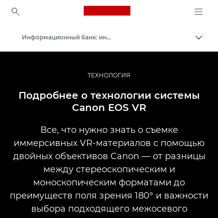
Canon Logo, back to ho
Информационный банк: информационный ресурс для фотографов
Пере
Canon
Профессиональная фото- и видеосъемка
ТЕХНОЛОГИЯ
Подробнее о технологии системы
Canon EOS VR
Все, что нужно знать о съемке
иммерсивных VR-материалов с помощью
двойных объективов Canon — от разницы
между стереоскопическим и
моноскопическим форматами до
преимуществ поля зрения 180° и важности
выбора подходящего межосевого