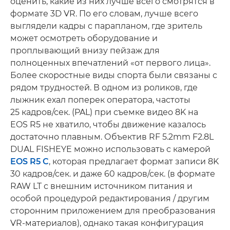
оценить, какие из них лучше всего смотрятся в
формате 3D VR. По его словам, лучше всего
выглядели кадры с парапланом, где зритель
может осмотреть оборудование и
проплывающий внизу пейзаж для
полноценных впечатлений «от первого лица».
Более скоростные виды спорта были связаны с
рядом трудностей. В одном из роликов, где
лыжник ехал поперек оператора, частоты
25 кадров/сек. (PAL) при съемке видео 8K на
EOS R5 не хватило, чтобы движение казалось
достаточно плавным. Объектив RF 5.2mm F2.8L
DUAL FISHEYE можно использовать с камерой
EOS R5 C
, которая предлагает формат записи 8K
30 кадров/сек. и даже 60 кадров/сек. (в формате
RAW LT с внешним источником питания и
особой процедурой редактирования / другим
сторонним приложением для преобразования
VR-материалов), однако такая конфигурация