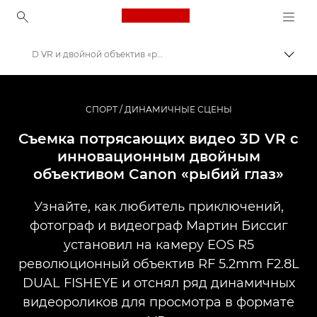
Canon Logo, back to ho
D VR и двойной объектив «рыбий глаз»
Пере
Canon
Профессиональная фото- и видеосъемка
СПОРТ / ДИНАМИЧНЫЕ СЦЕНЫ
Истории
Съемка потрясающих видео 3D VR с
инновационным двойным
объективом Canon «рыбий глаз»
Узнайте, как любитель приключений,
фотограф и видеограф Мартин Биссиг
установил на камеру EOS R5
революционный объектив RF 5.2mm F2.8L
DUAL FISHEYE и отснял ряд динамичных
видеороликов для просмотра в формате