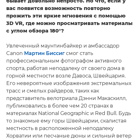
бывает довольно непросто. Но что, если у
вас появится возможность повторно
прожить эти яркие мгновения с помощью
3D VR, где можно просматривать материалы
с углом обзора 180°?
Увлеченный маунтинбайкер и амбассадор
Canon
Мартин Биссиг
смог стать
профессиональным фотографом активного
спорта, работая неподалеку от своего дома в
горной местности возле Давоса, Швейцария.
Его невероятные изображения экстремальных
трасс и смелых райдеров, таких как
представитель велотриала Дэнни Макаскилл,
публиковались в более чем 20 странах в
материалах National Geographic и Red Bull. Будь
то знакомые ему горы Швейцарии, скалистая
местность в расположенной неподалеку
Хорватии или песчаные дюны и сильный ветер