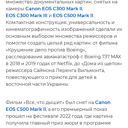
множество документальных картин, снятых на
камеры
Canon EOS C300 Mark II
,
EOS C300 Mark III
и
EOS C500 Mark II
.
Компактная конструкция, универсальность и
кинематографичность изображений сделали их
основным выбором множества режиссеров и
помогли создать целый ряд картин: от фильма
«Крушение: дело против Boeing»,
расследования авиакатастроф с Boeing 737 MAX
в 2018 и 2019 годах от Netflix, до «Дома из щепок»
режиссера Саймона Леренга Вильмонта,
повествующего о приюте для детей в
восточной части Украины.
Фильм «Все, что дышит» был снят на
Canon
EOS C500 Mark II
, а его премьерный показ
прошел на фестивале 2022 года, где картина
получила главный приз жюри в программе