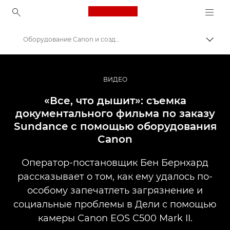
Canon Logo, back to ho
Оборудование Canon и создание фильма «Все, что дышит»
Пере
Canon
Профессиональная фото- и видеосъемка
ВИДЕО
Истории
«Все, что дышит»: съемка
документального фильма по заказу
Sundance с помощью оборудования
Canon
Оператор-постановщик Бен Бернхард
рассказывает о том, как ему удалось по-
особому запечатлеть загрязнение и
социальные проблемы в Дели с помощью
камеры Canon EOS C500 Mark II.