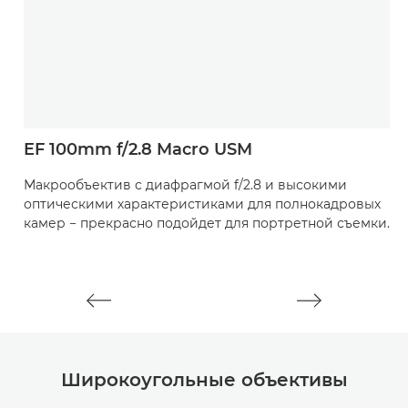
EF 100mm f/2.8 Macro USM
О
E
Макрообъектив с диафрагмой f/2.8 и высокими
оптическими характеристиками для полнокадровых
П
камер − прекрасно подойдет для портретной съемки.
U
о
Широкоугольные объективы