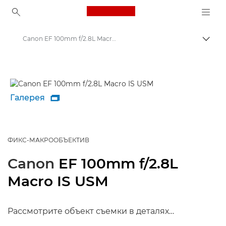
Canon Logo, back to ho
Canon EF 100mm f/2.8L Macro IS USM - Объективы - Камера и фотообъективы
Пере
Canon
Объективы для камер Canon
Галерея

ФИКС-МАКРООБЪЕКТИВ
Canon
EF 100mm f/2.8L
Macro IS USM
Рассмотрите объект съемки в деталях…