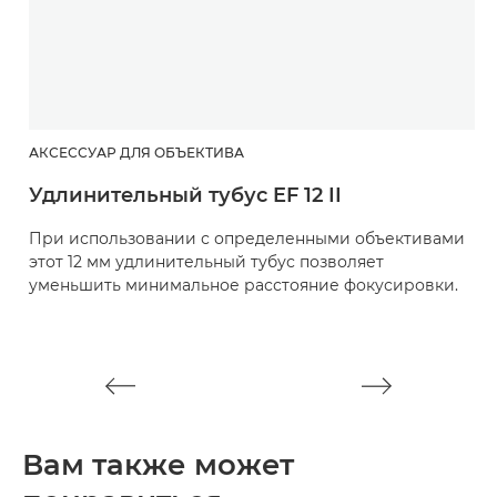
АКСЕССУАР ДЛЯ ОБЪЕКТИВА
А
Удлинительный тубус EF 12 II
M
При использовании с определенными объективами
П
этот 12 мм удлинительный тубус позволяет
м
уменьшить минимальное расстояние фокусировки.
в
о
Вам также может