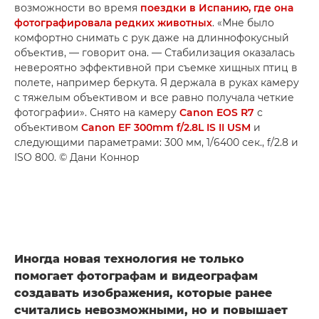
возможности во время
поездки в Испанию, где она
фотографировала редких животных
. «Мне было
комфортно снимать с рук даже на длиннофокусный
объектив, — говорит она. — Стабилизация оказалась
невероятно эффективной при съемке хищных птиц в
полете, например беркута. Я держала в руках камеру
с тяжелым объективом и все равно получала четкие
фотографии». Снято на камеру
Canon EOS R7
с
объективом
Canon EF 300mm f/2.8L IS II USM
и
следующими параметрами: 300 мм, 1/6400 сек., f/2.8 и
ISO 800. © Дани Коннор
Иногда новая технология не только
помогает фотографам и видеографам
создавать изображения, которые ранее
считались невозможными, но и повышает