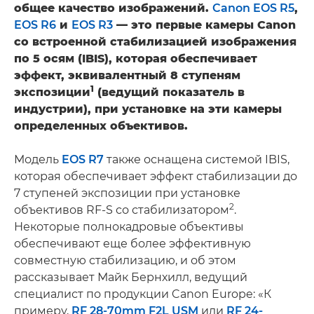
общее качество изображений.
Canon EOS R5
,
EOS R6
и
EOS R3
— это первые камеры Canon
со встроенной стабилизацией изображения
по 5 осям (IBIS), которая обеспечивает
эффект, эквивалентный 8 ступеням
1
экспозиции
(ведущий показатель в
индустрии), при установке на эти камеры
определенных объективов.
Модель
EOS R7
также оснащена системой IBIS,
которая обеспечивает эффект стабилизации до
7 ступеней экспозиции при установке
2
объективов RF-S со стабилизатором
.
Некоторые полнокадровые объективы
обеспечивают еще более эффективную
совместную стабилизацию, и об этом
рассказывает Майк Бернхилл, ведущий
специалист по продукции Canon Europe: «К
примеру,
RF 28-70mm F2L USM
или
RF 24-