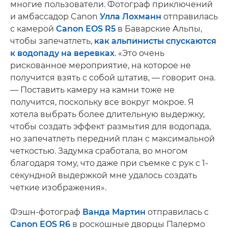
многие пользователи. Фотограф приключений
и амбассадор Canon
Улла Лохманн
отправилась
с камерой
Canon EOS R5
в Баварские Альпы,
чтобы запечатлеть,
как альпинисты спускаются
к водопаду на веревках
. «Это очень
рискованное мероприятие, на которое не
получится взять с собой штатив, — говорит она.
— Поставить камеру на камни тоже не
получится, поскольку все вокруг мокрое. Я
хотела выбрать более длительную выдержку,
чтобы создать эффект размытия для водопада,
но запечатлеть передний план с максимальной
четкостью. Задумка сработала, во многом
благодаря тому, что даже при съемке с рук с 1-
секундной выдержкой мне удалось создать
четкие изображения».
Фэшн-фотограф
Ванда Мартин
отправилась с
Canon EOS R6
в роскошные дворцы Палермо