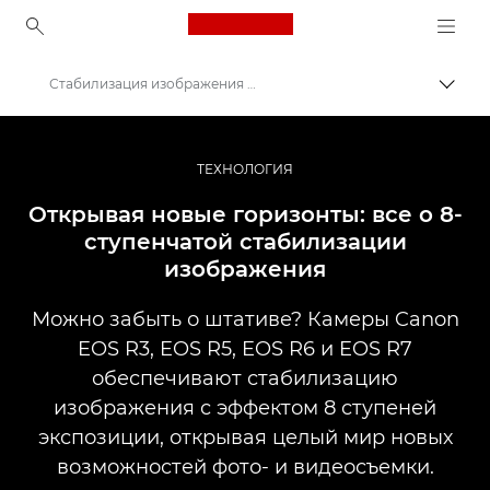
Canon Logo, back to ho
Стабилизация изображения с эффектом 8 ступеней экспозиции
Пере
Canon
Профессиональная фото- и видеосъемка
ТЕХНОЛОГИЯ
Истории
Открывая новые горизонты: все о 8-
ступенчатой стабилизации
изображения
Можно забыть о штативе? Камеры Canon
EOS R3, EOS R5, EOS R6 и EOS R7
обеспечивают стабилизацию
изображения с эффектом 8 ступеней
экспозиции, открывая целый мир новых
возможностей фото- и видеосъемки.