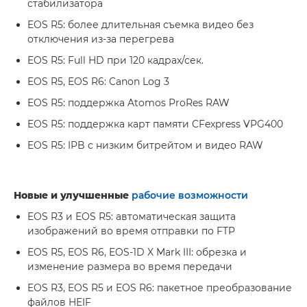
стабилизатора
EOS R5: более длительная съемка видео без
отключения из-за перегрева
EOS R5: Full HD при 120 кадрах/сек.
EOS R5, EOS R6: Canon Log 3
EOS R5: поддержка Atomos ProRes RAW
EOS R5: поддержка карт памяти CFexpress VPG400
EOS R5: IPB с низким битрейтом и видео RAW
Новые и улучшенные
рабочие возможности
EOS R3 и EOS R5: автоматическая защита
изображений во время отправки по FTP
EOS R5, EOS R6, EOS-1D X Mark III: обрезка и
изменение размера во время передачи
EOS R3, EOS R5 и EOS R6: пакетное преобразование
файлов HEIF