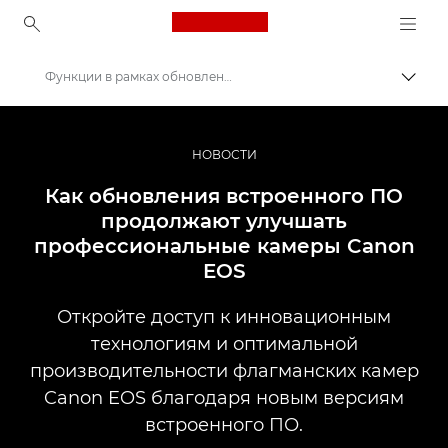
Canon Logo, back to ho
Функции в рамках обновления встроенного ПО
Пере
Canon
Профессиональная фото- и видеосъемка
НОВОСТИ
Новости
Как обновления встроенного ПО
продолжают улучшать
профессиональные камеры Canon
EOS
Откройте доступ к инновационным
технологиям и оптимальной
производительности флагманских камер
Canon EOS благодаря новым версиям
встроенного ПО.