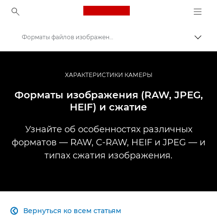
Canon Logo, back to ho
Форматы файлов изображения: RAW, JPEG и другие
Пере
Canon
Профессиональная фото- и видеосъемка
ХАРАКТЕРИСТИКИ КАМЕРЫ
Информационный банк: информационный ресурс для фотографов
Форматы изображения (RAW, JPEG,
HEIF) и сжатие
Узнайте об особенностях различных
форматов — RAW, C-RAW, HEIF и JPEG — и
типах сжатия изображения.
Вернуться ко всем статьям
