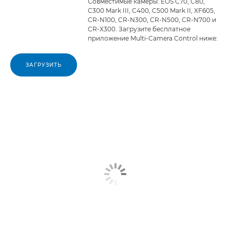
Совместимые камеры: EOS C70, C80,
C300 Mark III, C400, C500 Mark II, XF605,
CR-N100, CR-N300, CR-N500, CR-N700 и
CR-X300. Загрузите бесплатное
приложение Multi-Camera Control ниже:
ЗАГРУЗИТЬ