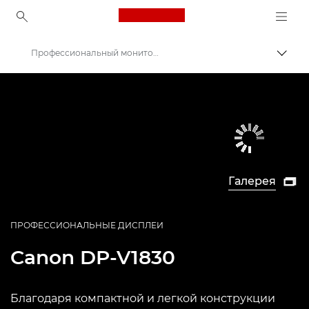
Canon Logo, back to ho
Профессиональный монитор Canon DP-V1830
Пере
Canon
Профессиональные дисплеи 4K
Галерея

ПРОФЕССИОНАЛЬНЫЕ ДИСПЛЕИ
Canon
DP-V1830
Благодаря компактной и легкой конструкции