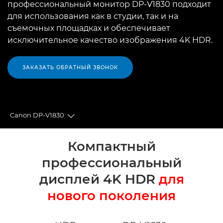
профессиональный монитор DP-V1830 подходит
для использования как в студии, так и на
съемочных площадках и обеспечивает
исключительное качество изображения 4K HDR.
ЗАКАЗАТЬ ОБРАТНЫЙ ЗВОНОК
Canon DP-V1830
Toggle breadcrumbs
Общая информация
Компактный
профессиональный
Технические характеристики
дисплей 4K HDR
для
нового поколения