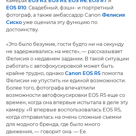
камерах
EOS R3
,
EOS R5
,
EOS R6
,
EOS R7
и
EOS R10
. Свадебный, фэшн- и портретный
фотограф, а также амбассадор Canon
Фелисия
Сиско
уже оценила эту функцию по
достоинству.
«Это было безумие, гости будто ни на секунду
не задерживались на месте», — рассказывает
Фелисия о недавнем задании. В такой ситуации
работать с автофокусировкой может быть
крайне трудно, однако
Canon EOS R5
помогла
Фелисии не упустить ни единой возможности.
Более того, фотографа впечатлили
возможности автофокусировки EOS R5 еще со
времен, когда она впервые испытала в деле эту
камеру. «Я впервые воспользовалась EOS R5,
когда отправилась на очень сложные съемки
для модного бренда, где было много
движения, — говорит она. — Ее