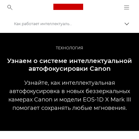
Canon Logo, back to ho
Как работает интеллектуальная автофокусировка
Пере
Canon
Профессиональная фото- и видеосъемка
ТЕХНОЛОГИЯ
Истории
Узнаем о системе интеллектуальной
автофокусировки Canon
Узнайте, как интеллектуальная
автофокусировка в новых беззеркальных
камерах Canon и модели EOS-1D X Mark III
помогает сохранять любые мгновения.