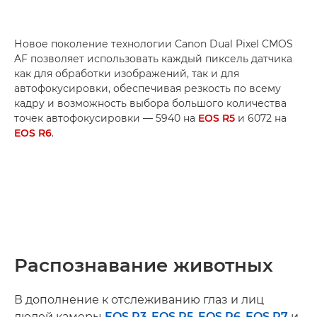
Новое поколение технологии Canon Dual Pixel CMOS
AF позволяет использовать каждый пиксель датчика
как для обработки изображений, так и для
автофокусировки, обеспечивая резкость по всему
кадру и возможность выбора большого количества
точек автофокусировки — 5940 на
EOS R5
и 6072 на
EOS R6
.
Распознавание животных
В дополнение к отслеживанию глаз и лиц
людей камеры
EOS R3
,
EOS R5
,
EOS R6
,
EOS R7
и