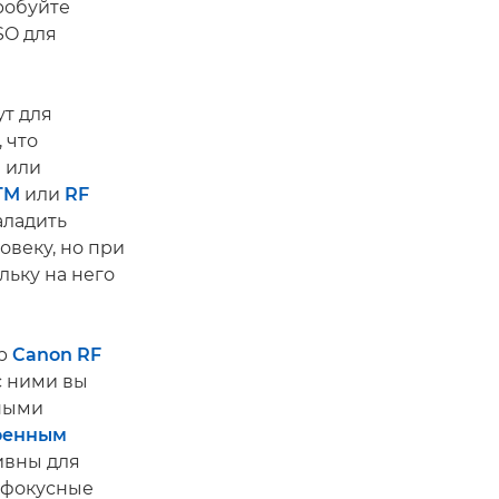
робуйте
SO для
ут для
 что
 или
TM
или
RF
аладить
овеку, но при
льку на него
ер
Canon RF
 с ними вы
ными
оенным
ивны для
ь фокусные