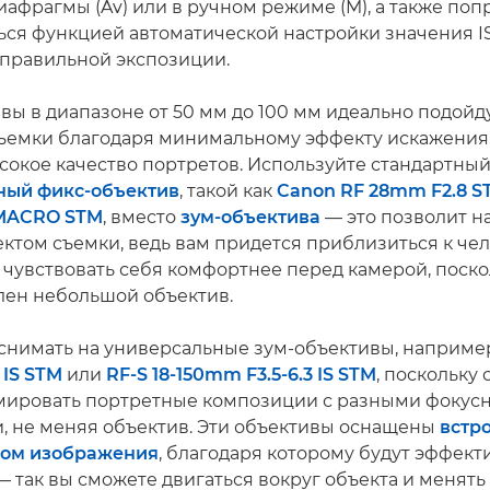
иафрагмы (Av) или в ручном режиме (M), а также поп
ься функцией автоматической настройки значения I
правильной экспозиции.
вы в диапазоне от 50 мм до 100 мм идеально подойд
ъемки благодаря минимальному эффекту искажения,
сокое качество портретов. Используйте стандартный
ный
фикс-объектив
, такой как
Canon RF 28mm F2.8 S
 MACRO STM
, вместо
зум-объектива
— это позволит н
ектом съемки, ведь вам придется приблизиться к чел
 чувствовать себя комфортнее перед камерой, поско
лен небольшой объектив.
снимать на универсальные зум-объективы, наприм
 IS STM
или
RF-S 18-150mm F3.5-6.3 IS STM
, поскольку
мировать портретные композиции с разными фокус
, не меняя объектив. Эти объективы оснащены
встр
ром изображения
, благодаря которому будут эффект
— так вы сможете двигаться вокруг объекта и менят