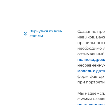
Вернуться ко всем
Создание пр

статьям
навыков. Важ
правильного 
необходимо у
оптимальный 
полнокадров
несравненную
модель с дат
форм-фактор 
при портретн
Мы надеемся,
съемки незави
родственник