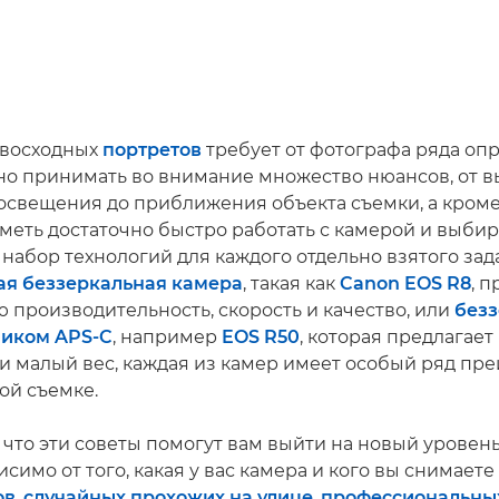
евосходных
портретов
требует от фотографа ряда оп
но принимать во внимание множество нюансов, от 
освещения до приближения объекта съемки, а кроме
меть достаточно быстро работать с камерой и выбир
набор технологий для каждого отдельно взятого зада
ая беззеркальная камера
, такая как
Canon EOS R8
, 
 производительность, скорость и качество, или
безз
чиком APS-C
, например
EOS R50
, которая предлагае
и малый вес, каждая из камер имеет особый ряд пр
ой съемке.
 что эти советы помогут вам выйти на новый уровен
симо от того, какая у вас камера и кого вы снимаете
ов
,
случайных прохожих на улице
,
профессиональны