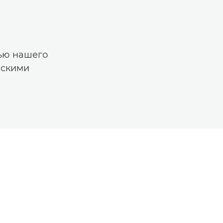
ью нашего
ескими