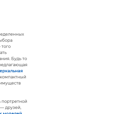
ределенных
выбора
 того
ать
ния. Будь то
предлагающая
еркальная
т компактный
еимуществ
ь портретной
 — друзей,
х моделей