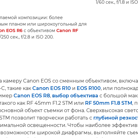
1/60 сек., f/1.8 и IS
лаемой композиции: более
ным планом или широкоугольный для
on EOS R6
с объективом
Canon RF
 сек., f/2.8 и ISO 200.
а камеру Canon EOS со сменным объективом, включа
C, такие как
Canon EOS R10
и
EOS R100
, или полнок
ример
Canon EOS R8
,
выбор объектива
с большой ма
 такого как RF 45mm F1.2 STM или
RF 50mm F1.8 STM
, 
основной объект съемки от фона. Сверхвысокая свет
 STM позволит творчески работать с
глубиной резкос
имальной освещенности. Чтобы наиболее эффектив
 возможности широкой диафрагмы, выполняйте съе