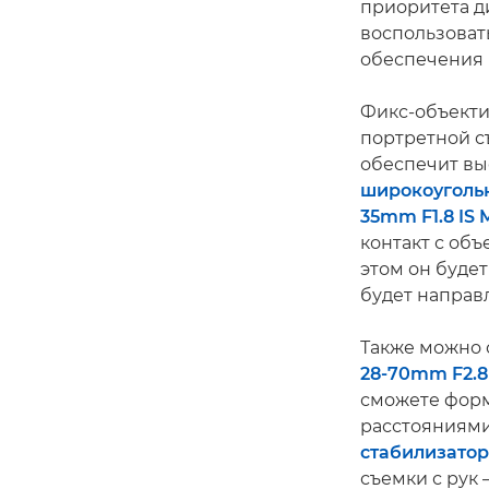
приоритета д
воспользоват
обеспечения 
Фикс-объекти
портретной с
обеспечит вы
широкоуголь
35mm F1.8 IS
контакт с объ
этом он будет
будет направ
Также можно 
28-70mm F2.8
сможете фор
расстояниями
стабилизато
съемки с рук 