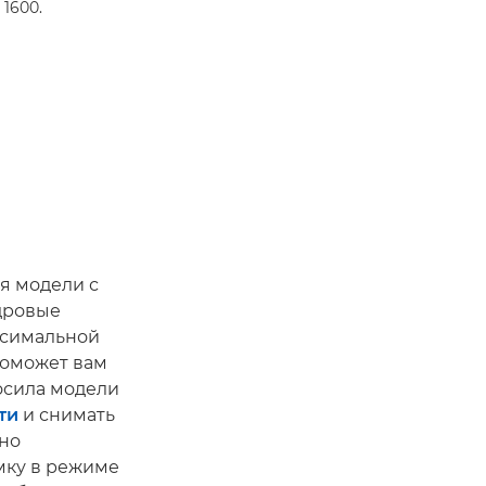
O 1600.
я модели с
адровые
ксимальной
поможет вам
осила модели
ти
и снимать
но
мку в режиме