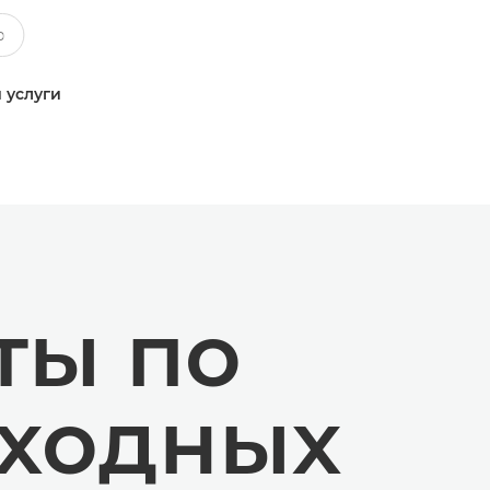
 услуги
ты по
сходных